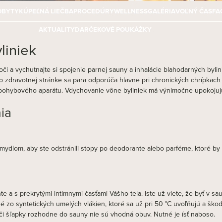
OBYTY
KÚPEĽNÁ LIEČBA
PROCEDÚRY
WELLNESS
GALÉRIA
VOĽNÝ ČAS
FA
AKTUALITY
DARČEKOVÉ POUKÁŽKY
liniek
oči a vychutnajte si spojenie parnej sauny a inhalácie blahodarných bylin
 zdravotnej stránke sa para odporúča hlavne pri chronických chrípkach a 
ohybového aparátu. Vdychovanie vône byliniek má výnimočne upokojujúc
ia
lom, aby ste odstránili stopy po deodorante alebo parféme, ktoré by Vá
 a s prekrytými intímnymi časťami Vášho tela. Iste už viete, že byť v sa
 zo syntetických umelých vlákien, ktoré sa už pri 50 °C uvoľňujú a škodl
či šľapky rozhodne do sauny nie sú vhodná obuv. Nutné je ísť naboso.