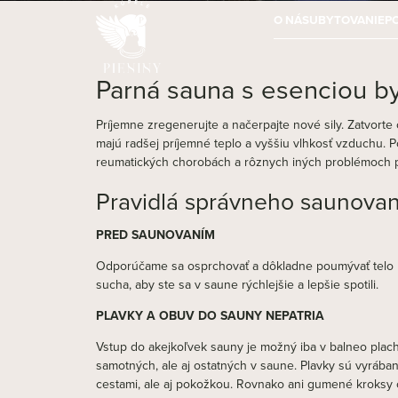
O NÁS
UBYTOVANIE
P
Parná sauna s esenciou by
Príjemne zregenerujte a načerpajte nové sily. Zatvorte 
majú radšej príjemné teplo a vyššiu vlhkosť vzduchu. Po
reumatických chorobách a rôznych iných problémoch p
Pravidlá správneho saunovan
PRED SAUNOVANÍM
Odporúčame sa osprchovať a dôkladne poumývať telo myd
sucha, aby ste sa v saune rýchlejšie a lepšie spotili.
PLAVKY A OBUV DO SAUNY NEPATRIA
Vstup do akejkoľvek sauny je možný iba v balneo plachte
samotných, ale aj ostatných v saune. Plavky sú vyrábané
cestami, ale aj pokožkou. Rovnako ani gumené kroksy 