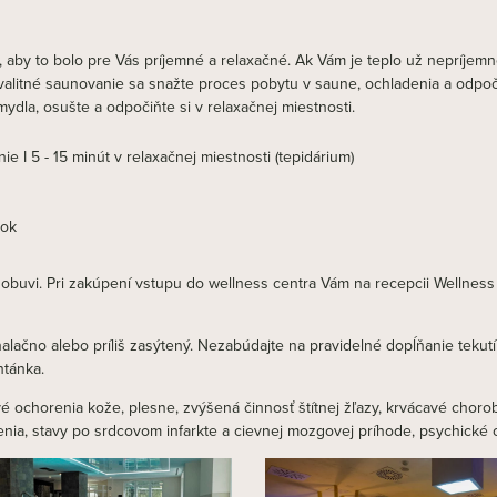
, aby to bolo pre Vás príjemné a relaxačné. Ak Vám je teplo už nepríjemné 
kvalitné saunovanie sa snažte proces pobytu v saune, ochladenia a odpo
dla, osušte a odpočiňte si v relaxačnej miestnosti.
e I 5 - 15 minút v relaxačnej miestnosti (tepidárium)
nok
či obuvi. Pri zakúpení vstupu do wellness centra Vám na recepcii Well
alačno alebo príliš zasýtený. Nezabúdajte na pravidelné dopĺňanie tekut
tánka.
 ochorenia kože, plesne, zvýšená činnosť štítnej žľazy, krvácavé choroby
enia, stavy po srdcovom infarkte a cievnej mozgovej príhode, psychické 