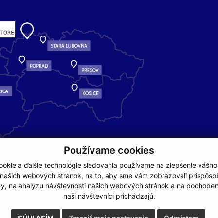
Používame cookies
okie a ďalšie technológie sledovania používame na zlepšenie vášho
 našich webových stránok, na to, aby sme vám zobrazovali prispôs
my, na analýzu návštevnosti našich webových stránok a na pochopeni
naši návštevníci prichádzajú.
NA ZAČIATOK STRÁNKY
SÚHLASÍM
Zmeniť moje nastavenia
Odmietam