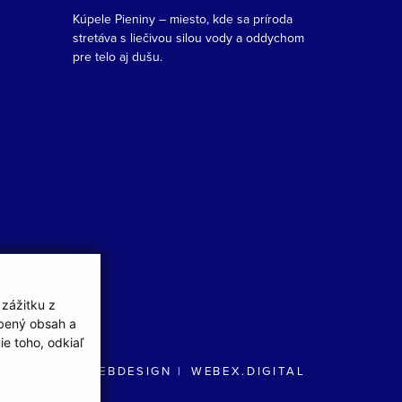
Kúpele Pieniny – miesto, kde sa príroda
stretáva s liečivou silou vody a oddychom
pre telo aj dušu.
 zážitku z
obený obsah a
e toho, odkiaľ
WEBDESIGN
WEBEX.DIGITAL