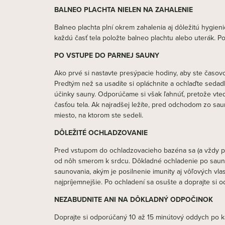
BALNEO PLACHTA NIELEN NA ZAHALENIE
Balneo plachta plní okrem zahalenia aj dôležitú hygie
každú časť tela položte balneo plachtu alebo uterák. P
PO VSTUPE DO PARNEJ SAUNY
Ako prvé si nastavte presýpacie hodiny, aby ste časo
Predtým než sa usadíte si opláchnite a ochlaďte sedadl
účinky sauny. Odporúčame si však ľahnúť, pretože vte
časťou tela. Ak najradšej ležíte, pred odchodom zo sau
miesto, na ktorom ste sedeli.
DÔLEŽITÉ OCHLADZOVANIE
Pred vstupom do ochladzovacieho bazéna sa (a vždy po 
od nôh smerom k srdcu. Dôkladné ochladenie po saune v
saunovania, akým je posilnenie imunity aj vôľových vla
najpríjemnejšie. Po ochladení sa osušte a doprajte si o
NEZABUDNITE ANI NA DÔKLADNÝ ODPOČINOK
Doprajte si odporúčaný 10 až 15 minútový oddych po k