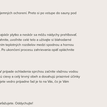
íjemných ochorení. Preto si po vstupe do sauny pod
ajskôr plytko a neskôr sa môžu nádychy prehlbovať.
nite, uvoľnite celé telo a užívajte si blahodarné
aním teplotných rozdielov medzi spodnou a hornou
e. Po ukončení procesu zahrievania opäť opláchnite
. V prípade ochladenia sprchou začnite vlažnou vodou
ú cievy a celý krvný obeh a dosahujú priaznivé účinky
jete vedro prípadne ľad je to na Vás, čo je Vám
eťažujete. Oddychujte!