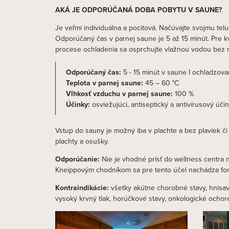
AKÁ JE ODPORÚČANÁ DOBA POBYTU V SAUNE?
Je veľmi individuálna a pocitová. Načúvajte svojmu telu
Odporúčaný čas v parnej saune je 5 až 15 minút. Pre 
procese ochladenia sa osprchujte vlažnou vodou bez my
Odporúčaný čas:
5 - 15 minút v saune I ochladzovani
Teplota v parnej saune:
45 – 60 °C
Vlhkosť vzduchu v parnej saune:
100 %
Účinky:
osviežujúci, antiseptický a antivírusový úči
Vstup do sauny je možný iba v plachte a bez plaviek 
plachty a osušky.
Odporúčanie:
Nie je vhodné prísť do wellness centra n
Kneippovým chodníkom sa pre tento účel nachádza fon
Kontraindikácie:
všetky akútne chorobné stavy, hnisavé
vysoký krvný tlak, horúčkové stavy, onkologické ochor