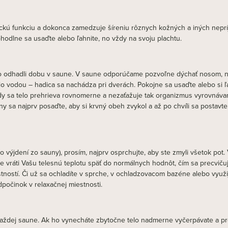
nickú funkciu a dokonca zamedzuje šíreniu rôznych kožných a iných nepr
ohodlne sa usaďte alebo ľahnite, no vždy na svoju plachtu.
vo odhadli dobu v saune. V saune odporúčame pozvoľne dýchať nosom, n
o vodou – hadica sa nachádza pri dverách. Pokojne sa usaďte alebo si ľah
dy sa telo prehrieva rovnomerne a nezaťažuje tak organizmus vyrovnáv
ny sa najprv posaďte, aby si krvný obeh zvykol a až po chvíli sa postavt
výjdení zo sauny), prosím, najprv osprchujte, aby ste zmyli všetok pot
ráti Vašu telesnú teplotu späť do normálnych hodnôt, čím sa precvičuj
stností. Či už sa ochladíte v sprche, v ochladzovacom bazéne alebo využi
dpočinok v relaxačnej miestnosti.
aždej saune. Ak ho vynecháte zbytočne telo nadmerne vyčerpávate a pr