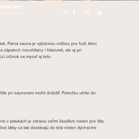
Q
KONTAKTY
iek. Parná sauna je výbornou voľbou pre ľudí, ktorí
zápaloch nosohltanu i hlasiviek, ale aj pri
i účinok na myseľ aj telo.
s pri saunovaní mohli dráždiť. Pokožku utrite do
une v plavkách je zdraviu veľmi škodlivé nielen pre Vás
ivé látky sa tak dostávajú do tela nielen dýchacími