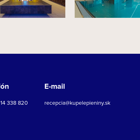
fón
E-mail
914 338 820
recepcia@kupelepieniny.sk