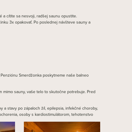
a cítite sa nesvoji, radšej saunu opustite.
činku 3x opakovať. Po poslednej návšteve sauny a
ness Penziónu Smerdžonka poskytneme naše balneo
ín mimo sauny, vaše telo to skutočne potrebuje. Pred
 a stavy po zápaloch žíl, epilepsia, infekčné choroby,
ochorenia, osoby s kardiostimulátorom, tehotenstvo