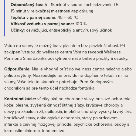
Odporúčaný čas:
5 - 15 minút v saune I ochladzovanie I 5 -
15 minút v relaxačnej miestnosti (tepidárium)
Teplota v parnej saune:
45 – 60 °C
Vlhkosť vzduchu v parnej saune:
100 %
Účinky:
osviežujúci, antiseptický a antivírusový účinok
Vstup do sauny je možný iba v plachte a bez plaviek či obuvi. Pri
zakúpení vstupu do wellness centra Vám na recepcii Wellness
Penziónu Smerdžonka poskytneme naše balneo plachty a osušky.
Odporúčanie:
Nie je vhodné prísť do wellness centra nalačno alebo
príliš zasýtený. Nezabúdajte na pravidelné dopĺňanie tekutín mimo
sauny, Vaše telo to skutočne potrebuje. Pred Kneippovým
chodníkom sa pre tento účel nachádza fontánka.
Kontraindikácie:
všetky akútne chorobné stavy, hnisavé ochorenia
kože, plesne, zvýšená činnosť štítnej žľazy, krvácavé choroby a
stavy po zápaloch žíl, epilepsia, infekčné choroby, vysoký krvný tlak,
horúčkové stavy, onkologické ochorenia, stavy po srdcovom
infarkte a cievnej mozgovej príhode, psychické ochorenia, osoby s
kardiostimulátorom, tehotenstvo