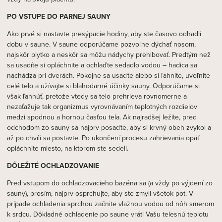
PO VSTUPE DO PARNEJ SAUNY
Ako prvé si nastavte presýpacie hodiny, aby ste časovo odhadli
dobu v saune. V saune odporúčame pozvoľne dýchať nosom,
najskôr plytko a neskôr sa môžu nádychy prehlbovať. Predtým než
sa usadíte si opláchnite a ochlaďte sedadlo vodou – hadica sa
nachádza pri dverách. Pokojne sa usaďte alebo si ľahnite, uvoľnite
celé telo a užívajte si blahodarné účinky sauny. Odporúčame si
však ľahnúť, pretože vtedy sa telo prehrieva rovnomerne a
nezaťažuje tak organizmus vyrovnávaním teplotných rozdielov
medzi spodnou a hornou časťou tela. Ak najradšej ležíte, pred
odchodom zo sauny sa najprv posaďte, aby si krvný obeh zvykol a
až po chvíli sa postavte. Po ukončení procesu zahrievania opäť
opláchnite miesto, na ktorom ste sedeli.
DÔLEŽITÉ OCHLADZOVANIE
Pred vstupom do ochladzovacieho bazéna sa (a vždy po výjdení zo
sauny), prosím, najprv osprchujte, aby ste zmyli všetok pot. V
prípade ochladenia sprchou začnite vlažnou vodou od nôh smerom
k srdcu. Dôkladné ochladenie po saune vráti Vašu telesnú teplotu