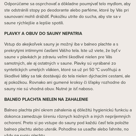
Odporúčame sa osprchovať a dôkladne poumývať telo mydlom, aby
ste odstránili stopy po deodorante alebo parféme, ktoré by Vás pri
saunovaní mohli dráždiť. Pokožku utrite do sucha, aby ste sa v
saune rýchlejšie a lepšie spotili.
PLAVKY A OBUV DO SAUNY NEPATRIA
Vstup do akejkoľvek sauny je možný iba v balneo plachte a s
prekrytými intímnymi časťami Vášho tela. Iste už viete, že byť v
saune v plavkách je zdraviu veľmi škodlivé nielen pre Vás
samotných, ale aj ostatných v saune. Plavky sú vyrábané zo
syntetických umelých vlákien, ktoré sa už pri 50 °C uvoľňujú a
škodlivé látky sa tak dostávajú do tela nielen dýchacími cestami, ale
aj pokožkou. Rovnako ani gumené kroksy či šľapky rozhodne do
sauny nie sú vhodná obuv. Nutné je ísť naboso.
BALNEO PLACHTA NIELEN NA ZAHALENIE
Balneo plachta plní okrem zahalenia aj dôležitú hygienickú funkciu a
dokonca zamedzuje šíreniu rôznych kožných a iných nepríjemných
ochorení. Preto si po vstupe do sauny pod každú časť tela položte
balneo plachtu alebo uterák. Pohodlne sa usaďte alebo ľahnite, no
vždy na svoju plachtu.