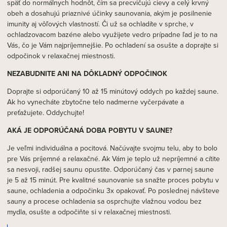
späť do normálnych hodnôt, čím sa precvičujú cievy a celý krvný
obeh a dosahujú priaznivé účinky saunovania, akým je posilnenie
imunity aj vôľových vlastností. Či už sa ochladíte v sprche, v
ochladzovacom bazéne alebo využijete vedro prípadne ľad je to na
Vás, čo je Vám najpríjemnejšie. Po ochladení sa osušte a doprajte si
odpočinok v relaxačnej miestnosti.
NEZABUDNITE ANI NA DÔKLADNÝ ODPOČINOK
Doprajte si odporúčaný 10 až 15 minútový oddych po každej saune.
Ak ho vynecháte zbytočne telo nadmerne vyčerpávate a
preťažujete. Oddychujte!
AKÁ JE ODPORÚČANÁ DOBA POBYTU V SAUNE?
Je veľmi individuálna a pocitová. Načúvajte svojmu telu, aby to bolo
pre Vás príjemné a relaxačné. Ak Vám je teplo už nepríjemné a cítite
sa nesvoji, radšej saunu opustite. Odporúčaný čas v parnej saune
je 5 až 15 minút. Pre kvalitné saunovanie sa snažte proces pobytu v
saune, ochladenia a odpočinku 3x opakovať. Po poslednej návšteve
sauny a procese ochladenia sa osprchujte vlažnou vodou bez
mydla, osušte a odpočiňte si v relaxačnej miestnosti.