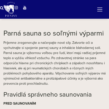
ZÁZRAČNÁ VODA
v očarujúcej prírode Pienin
Parná sauna so soľnými výparmi
Príjemne zregenerujte a načerpajte nové sily. Zatvorte oči a
vychutnajte si spojenie parnej sauny a inhalácie blahodarnej soli.
Parná sauna je výbornou voľbou pre ľudí, ktorí majú radšej príjemné
teplo a vyššiu vlhkosť vzduchu. Po zdravotnej stránke sa para
odporúča hlavne pri chronických chrípkach a zápaloch nosohltanu i
hlasiviek, ale aj pri reumatických chorobách a rôznych iných
problémoch pohybového aparátu. Vdychovanie soľných výparov má
výnimočné antibakteriálne a protizápalové účinky a je výborná ako
prevencia proti prechladnutiu.
Pravidlá správneho saunovania
PRED SAUNOVANÍM