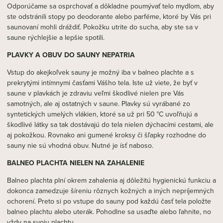
Odporúčame sa osprchovať a dôkladne poumývať telo mydlom, aby
ste odstránili stopy po deodorante alebo parféme, ktoré by Vás pri
saunovaní mohli dráždiť. Pokožku utrite do sucha, aby ste sa v
saune rýchlejšie a lepšie spotili.
PLAVKY A OBUV DO SAUNY NEPATRIA
Vstup do akejkoľvek sauny je možný iba v balneo plachte a s
prekrytými intímnymi časťami Vášho tela. Iste už viete, že byť v
saune v plavkách je zdraviu veľmi škodlivé nielen pre Vás
samotných, ale aj ostatných v saune. Plavky sú vyrábané zo
syntetických umelých vlákien, ktoré sa už pri 50 °C uvoľňujú a
škodlivé látky sa tak dostávajú do tela nielen dýchacími cestami, ale
aj pokožkou. Rovnako ani gumené kroksy či šľapky rozhodne do
sauny nie sú vhodná obuv. Nutné je ísť naboso.
BALNEO PLACHTA NIELEN NA ZAHALENIE
Balneo plachta plní okrem zahalenia aj dôležitú hygienickú funkciu a
dokonca zamedzuje šíreniu rôznych kožných a iných nepríjemných
ochorení. Preto si po vstupe do sauny pod každú časť tela položte
balneo plachtu alebo uterák. Pohodlne sa usaďte alebo ľahnite, no
vždy na svoju plachtu.