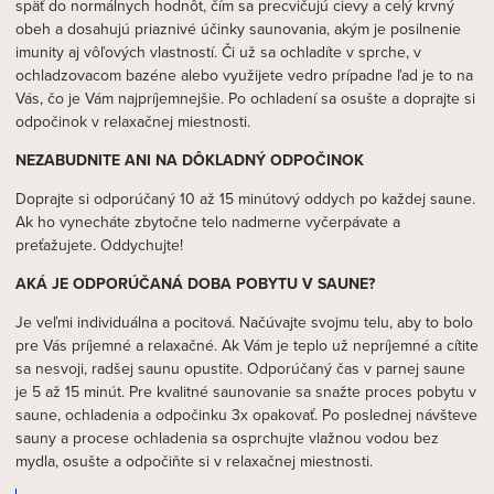
späť do normálnych hodnôt, čím sa precvičujú cievy a celý krvný
obeh a dosahujú priaznivé účinky saunovania, akým je posilnenie
imunity aj vôľových vlastností. Či už sa ochladíte v sprche, v
ochladzovacom bazéne alebo využijete vedro prípadne ľad je to na
Vás, čo je Vám najpríjemnejšie. Po ochladení sa osušte a doprajte si
odpočinok v relaxačnej miestnosti.
NEZABUDNITE ANI NA DÔKLADNÝ ODPOČINOK
Doprajte si odporúčaný 10 až 15 minútový oddych po každej saune.
Ak ho vynecháte zbytočne telo nadmerne vyčerpávate a
preťažujete. Oddychujte!
AKÁ JE ODPORÚČANÁ DOBA POBYTU V SAUNE?
Je veľmi individuálna a pocitová. Načúvajte svojmu telu, aby to bolo
pre Vás príjemné a relaxačné. Ak Vám je teplo už nepríjemné a cítite
sa nesvoji, radšej saunu opustite. Odporúčaný čas v parnej saune
je 5 až 15 minút. Pre kvalitné saunovanie sa snažte proces pobytu v
saune, ochladenia a odpočinku 3x opakovať. Po poslednej návšteve
sauny a procese ochladenia sa osprchujte vlažnou vodou bez
mydla, osušte a odpočiňte si v relaxačnej miestnosti.