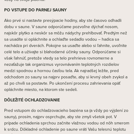
PO VSTUPE DO PARNEJ SAUNY
Ako prvé si nastavte presýpacie hodiny, aby ste časovo odhadli
dobu v saune. V saune odporúčame pozvoľne dýchať nosom,
najskôr plytko a neskôr sa môžu nádychy prehlbovať. Predtým než
sa usadíte si opláchnite a ochlaďte sedadlo vodou – hadica sa
nachádza pri dverách. Pokojne sa usaďte alebo si ľahnite, uvoľnite
celé telo a užívajte si blahodarné účinky sauny. Odporúčame si
však ľahnúť, pretože vtedy sa telo prehrieva rovnomerne a
nezaťažuje tak organizmus vyrovnávaním teplotných rozdielov
medzi spodnou a hornou časťou tela. Ak najradšej ležíte, pred
odchodom zo sauny sa najprv posaďte, aby si krvný obeh zvykol a
až po chvíli sa postavte. Po ukončení procesu zahrievania opäť
opláchnite miesto, na ktorom ste sedeli.
DÔLEŽITÉ OCHLADZOVANIE
Pred vstupom do ochladzovacieho bazéna sa (a vždy po výjdení zo
sauny), prosím, najprv osprchujte, aby ste zmyli všetok pot. V
prípade ochladenia sprchou začnite vlažnou vodou od nôh smerom
k srdcu. Dôkladné ochladenie po saune vráti Vašu telesnú teplotu