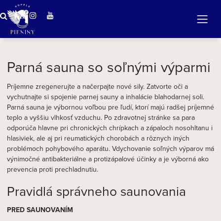
ZÁZRAČNÁ VODA
v očarujúcej prírode Pienin
Parná sauna so soľnými výparmi
Príjemne zregenerujte a načerpajte nové sily. Zatvorte oči a
vychutnajte si spojenie parnej sauny a inhalácie blahodarnej soli.
Parná sauna je výbornou voľbou pre ľudí, ktorí majú radšej príjemné
teplo a vyššiu vlhkosť vzduchu. Po zdravotnej stránke sa para
odporúča hlavne pri chronických chrípkach a zápaloch nosohltanu i
hlasiviek, ale aj pri reumatických chorobách a rôznych iných
problémoch pohybového aparátu. Vdychovanie soľných výparov má
výnimočné antibakteriálne a protizápalové účinky a je výborná ako
prevencia proti prechladnutiu.
Pravidlá správneho saunovania
PRED SAUNOVANÍM