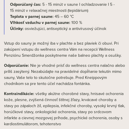
Odporúčaný čas:
5 - 15 minút v saune I ochladzovanie I 5 -
15 minút v relaxačnej miestnosti (tepidárium)
Teplota v parnej saune:
45 – 60 °C
Vlhkosť vzduchu v parnej saune:
100 %
Účinky:
osviežujúci, antiseptický a antivírusový účinok
Vstup do sauny je možný iba v plachte a bez plaviek či obuvi. Pri
zakúpení vstupu do wellness centra Vám na recepcii Wellness
Penziónu Smerdžonka poskytneme naše balneo plachty a osušky.
Odporúčanie:
Nie je vhodné prísť do wellness centra nalačno alebo
príliš zasýtený. Nezabúdajte na pravidelné dopĺňanie tekutín mimo
sauny, Vaše telo to skutočne potrebuje. Pred Kneippovým
chodníkom sa pre tento účel nachádza fontánka.
Kontraindikácie:
všetky akútne chorobné stavy, hnisavé ochorenia
kože, plesne, zvýšená činnosť štítnej žľazy, krvácavé choroby a
stavy po zápaloch žíl, epilepsia, infekčné choroby, vysoký krvný tlak,
horúčkové stavy, onkologické ochorenia, stavy po srdcovom
infarkte a cievnej mozgovej príhode, psychické ochorenia, osoby s
kardiostimulátorom, tehotenstvo