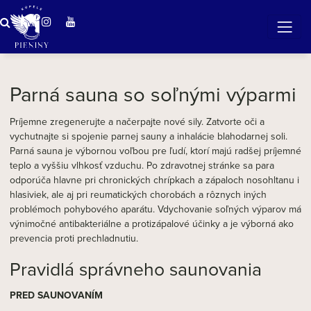
Zázračná voda v Pieninách
Parná sauna so soľnými výparmi
Príjemne zregenerujte a načerpajte nové sily. Zatvorte oči a
vychutnajte si spojenie parnej sauny a inhalácie blahodarnej soli.
Parná sauna je výbornou voľbou pre ľudí, ktorí majú radšej príjemné
teplo a vyššiu vlhkosť vzduchu. Po zdravotnej stránke sa para
odporúča hlavne pri chronických chrípkach a zápaloch nosohltanu i
hlasiviek, ale aj pri reumatických chorobách a rôznych iných
problémoch pohybového aparátu. Vdychovanie soľných výparov má
výnimočné antibakteriálne a protizápalové účinky a je výborná ako
prevencia proti prechladnutiu.
Pravidlá správneho saunovania
PRED SAUNOVANÍM