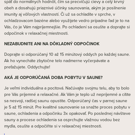
späť do normálnych hodnôt, čím sa precvičujú cievy a celý krvný
obeh a dosahujú priaznivé účinky saunovania, akým je posilnenie
imunity aj vôľových vlastností. Či už sa ochladíte v sprche, v
ochladzovacom bazéne alebo využijete vedro prípadne ľad je to na
Vás, čo je Vám najpríjemnejšie. Po ochladení sa osušte a doprajte si
odpočinok v relaxačnej miestnosti.
NEZABUDNITE ANI NA DÔKLADNÝ ODPOČINOK
Doprajte si odporúčaný 10 až 15 minútový oddych po každej saune.
Ak ho vynecháte zbytočne telo nadmerne vyčerpávate a
preťažujete. Oddychujte!
AKÁ JE ODPORÚČANÁ DOBA POBYTU V SAUNE?
Je veľmi individuálna a pocitová. Načúvajte svojmu telu, aby to bolo
pre Vás príjemné a relaxačné. Ak Vám je teplo už nepríjemné a cítite
sa nesvoji, radšej saunu opustite. Odporúčaný čas v parnej saune
je 5 až 15 minút. Pre kvalitné saunovanie sa snažte proces pobytu v
saune, ochladenia a odpočinku 3x opakovať. Po poslednej návšteve
sauny a procese ochladenia sa osprchujte vlažnou vodou bez
mydla, osušte a odpočiňte si v relaxačnej miestnosti.