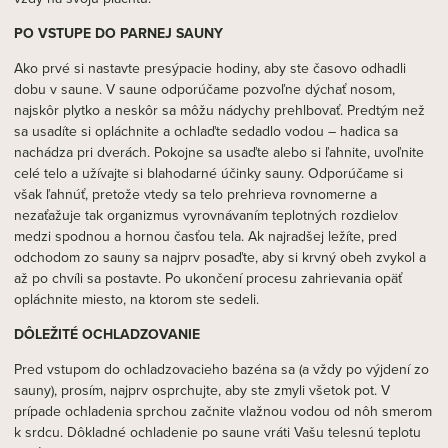
PO VSTUPE DO PARNEJ SAUNY
Ako prvé si nastavte presýpacie hodiny, aby ste časovo odhadli
dobu v saune. V saune odporúčame pozvoľne dýchať nosom,
najskôr plytko a neskôr sa môžu nádychy prehlbovať. Predtým než
sa usadíte si opláchnite a ochlaďte sedadlo vodou – hadica sa
nachádza pri dverách. Pokojne sa usaďte alebo si ľahnite, uvoľnite
celé telo a užívajte si blahodarné účinky sauny. Odporúčame si
však ľahnúť, pretože vtedy sa telo prehrieva rovnomerne a
nezaťažuje tak organizmus vyrovnávaním teplotných rozdielov
medzi spodnou a hornou časťou tela. Ak najradšej ležíte, pred
odchodom zo sauny sa najprv posaďte, aby si krvný obeh zvykol a
až po chvíli sa postavte. Po ukončení procesu zahrievania opäť
opláchnite miesto, na ktorom ste sedeli.
DÔLEŽITÉ OCHLADZOVANIE
Pred vstupom do ochladzovacieho bazéna sa (a vždy po výjdení zo
sauny), prosím, najprv osprchujte, aby ste zmyli všetok pot. V
prípade ochladenia sprchou začnite vlažnou vodou od nôh smerom
k srdcu. Dôkladné ochladenie po saune vráti Vašu telesnú teplotu