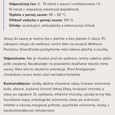
Odporúčaný čas:
5 - 15 minút v saune I ochladzovanie I 5 -
15 minút v relaxačnej miestnosti (tepidárium)
Teplota v parnej saune:
45 – 60 °C
Vlhkosť vzduchu v parnej saune:
100 %
Účinky:
osviežujúci, antiseptický a antivírusový účinok
Vstup do sauny je možný iba v plachte a bez plaviek či obuvi. Pri
zakúpení vstupu do wellness centra Vám na recepcii Wellness
Penziónu Smerdžonka poskytneme naše balneo plachty a osušky.
Odporúčanie:
Nie je vhodné prísť do wellness centra nalačno alebo
príliš zasýtený. Nezabúdajte na pravidelné dopĺňanie tekutín mimo
sauny, Vaše telo to skutočne potrebuje. Pred Kneippovým
chodníkom sa pre tento účel nachádza fontánka.
Kontraindikácie:
všetky akútne chorobné stavy, hnisavé ochorenia
kože, plesne, zvýšená činnosť štítnej žľazy, krvácavé choroby a
stavy po zápaloch žíl, epilepsia, infekčné choroby, vysoký krvný tlak,
horúčkové stavy, onkologické ochorenia, stavy po srdcovom
infarkte a cievnej mozgovej príhode, psychické ochorenia, osoby s
kardiostimulátorom, tehotenstvo