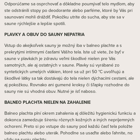
Odporúčame sa osprchovať a dôkladne poumývať telo mydlom, aby
ste odstránili stopy po deodorante alebo parféme, ktoré by Vás pri
saunovaní mohli dráždiť. Pokožku utrite do sucha, aby ste sa v
saune rýchlejšie a lepšie spotili.
PLAVKY A OBUV DO SAUNY NEPATRIA
Vstup do akejkoľvek sauny je možný iba v balneo plachte a s
prekrytými intímnymi časťami Vášho tela. Iste už viete, že byť v
saune v plavkách je zdraviu veľmi škodlivé nielen pre Vás
samotných, ale aj ostatných v saune. Plavky sú vyrábané zo
syntetických umelých vlákien, ktoré sa už pri 50 °C uvoľňujú a
škodlivé látky sa tak dostávajú do tela nielen dýchacími cestami, ale
aj pokožkou. Rovnako ani gumené kroksy či šľapky rozhodne do
sauny nie sú vhodná obuv. Nutné je ísť naboso.
BALNEO PLACHTA NIELEN NA ZAHALENIE
Balneo plachta plní okrem zahalenia aj dôležitú hygienickú funkciu a
dokonca zamedzuje šíreniu rôznych kožných a iných nepríjemných
ochorení. Preto si po vstupe do sauny pod každú časť tela položte
balneo plachtu alebo uterák. Pohodlne sa usaďte alebo ľahnite, no
vždy na svoju plachtu.