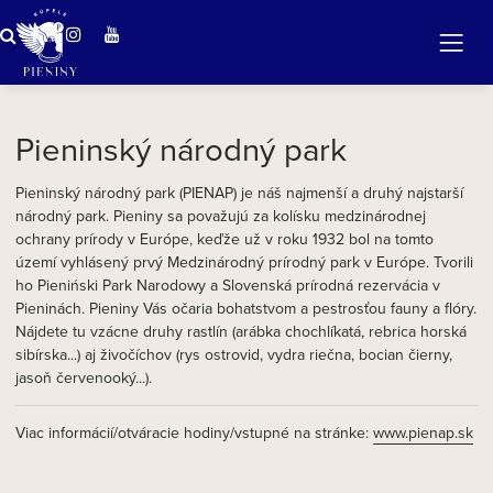
ZÁZRAČNÁ VODA
v očarujúcej prírode Pienin
Pieninský národný park
Pieninský národný park (PIENAP) je náš najmenší a druhý najstarší
národný park. Pieniny sa považujú za kolísku medzinárodnej
ochrany prírody v Európe, keďže už v roku 1932 bol na tomto
území vyhlásený prvý Medzinárodný prírodný park v Európe. Tvorili
ho Pieniński Park Narodowy a Slovenská prírodná rezervácia v
Pieninách. Pieniny Vás očaria bohatstvom a pestrosťou fauny a flóry.
Nájdete tu vzácne druhy rastlín (arábka chochlíkatá, rebrica horská
sibírska...) aj živočíchov (rys ostrovid, vydra riečna, bocian čierny,
jasoň červenooký...).
Viac informácií/otváracie hodiny/vstupné na stránke:
www.pienap.sk