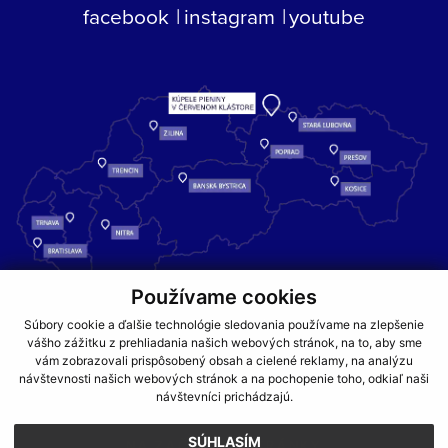
facebook
instagram
youtube
Používame cookies
Kúpele Pieniny – miesto, kde sa príroda stretáva s liečivou silou
Súbory cookie a ďalšie technológie sledovania používame na zlepšenie
vody a oddychom pre telo aj dušu.
vášho zážitku z prehliadania našich webových stránok, na to, aby sme
vám zobrazovali prispôsobený obsah a cielené reklamy, na analýzu
návštevnosti našich webových stránok a na pochopenie toho, odkiaľ naši
GDPR
COOKIES
PARTNERI
JEDÁLNY LÍSTOK
návštevníci prichádzajú.
CENNÍKY
SÚHLASÍM
NA ZAČIATOK STRÁNKY