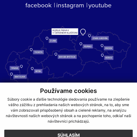
facebook
instagram
youtube
Používame cookies
Kúpele Pieniny – miesto, kde sa príroda stretáva s liečivou silou
Súbory cookie a ďalšie technológie sledovania používame na zlepšenie
vody a oddychom pre telo aj dušu.
vášho zážitku z prehliadania našich webových stránok, na to, aby sme
vám zobrazovali prispôsobený obsah a cielené reklamy, na analýzu
návštevnosti našich webových stránok a na pochopenie toho, odkiaľ naši
GDPR
COOKIES
PARTNERI
JEDÁLNY LÍSTOK
návštevníci prichádzajú.
CENNÍKY
SÚHLASÍM
NA ZAČIATOK STRÁNKY