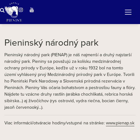
Zázračná voda v Pieninách
Pieninský národný park
Pieninský národný park (PIENAP) je náš najmenší a druhý najstarší
národný park. Pieniny sa považujú za kolísku medzinárodnej
ochrany prírody v Európe, keďže už v roku 1932 bol na tomto
území vyhlásený prvý Medzinárodný prírodný park v Európe. Tvorili
ho Pieniński Park Narodowy a Slovenská prírodná rezervácia v
Pieninách. Pieniny Vás očaria bohatstvom a pestrosťou fauny a flóry.
Nájdete tu vzácne druhy rastlín (arábka chochlíkatá, rebrica horská
sibírska...) aj živočíchov (rys ostrovid, vydra riečna, bocian čierny,
jasoň červenooký...).
Viac informácií/otváracie hodiny/vstupné na stránke:
www.pienap.sk