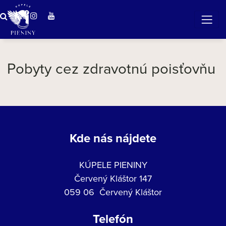
ZÁZRAČNÁ VODA
v očarujúcej prírode Pienin
Pobyty cez zdravotnú poisťovňu
Kde nás nájdete
KÚPELE PIENINY
Červený Kláštor 147
059 06 Červený Kláštor
Telefón