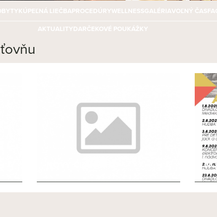
OBYTY
KÚPEĽNÁ LIEČBA
PROCEDÚRY
WELLNESS
GALÉRIA
VOĽNÝ ČAS
FA
AKTUALITY
DARČEKOVÉ POUKÁŽKY
sťovňu
NOVÝ ČLÁNOK 2
NO