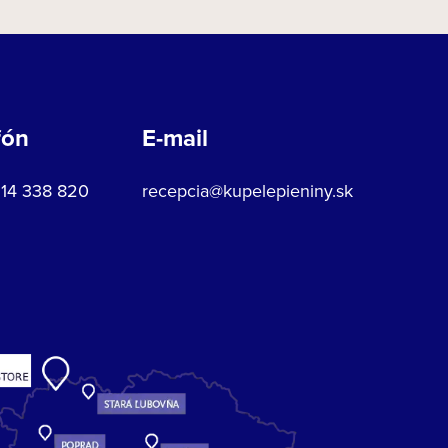
fón
E-mail
914 338 820
recepcia@kupelepieniny.sk