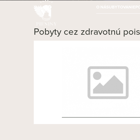
O NÁS
UBYTOVANIE
P
Pobyty cez zdravotnú poi
NOVÝ ČLÁNOK 3