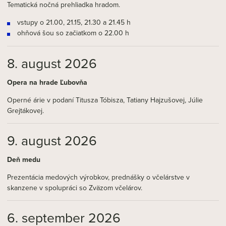
Tematická nočná prehliadka hradom.
vstupy o 21.00, 21.15, 21.30 a 21.45 h
ohňová šou so začiatkom o 22.00 h
8. august 2026
Opera na hrade Ľubovňa
Operné árie v podaní Titusza Tóbisza, Tatiany Hajzušovej, Júlie
Grejtákovej.
9. august 2026
Deň medu
Prezentácia medových výrobkov, prednášky o včelárstve v
skanzene v spolupráci so Zväzom včelárov.
6. september 2026