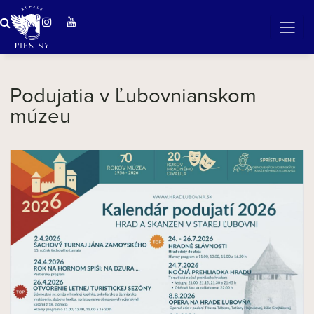
Zázračná voda v Pieninách
Podujatia v Ľubovnianskom
múzeu