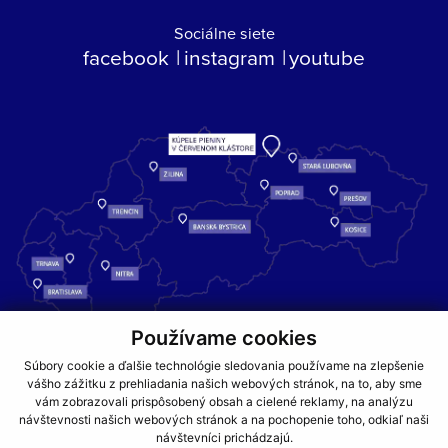
Sociálne siete
facebook
instagram
youtube
Používame cookies
Kúpele Pieniny – miesto, kde sa príroda stretáva s liečivou silou
Súbory cookie a ďalšie technológie sledovania používame na zlepšenie
vody a oddychom pre telo aj dušu.
vášho zážitku z prehliadania našich webových stránok, na to, aby sme
vám zobrazovali prispôsobený obsah a cielené reklamy, na analýzu
návštevnosti našich webových stránok a na pochopenie toho, odkiaľ naši
GDPR
COOKIES
PARTNERI
JEDÁLNY LÍSTOK
návštevníci prichádzajú.
CENNÍKY