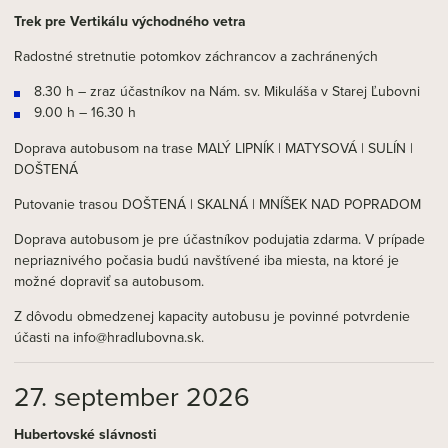
Trek pre Vertikálu východného vetra
Radostné stretnutie potomkov záchrancov a zachránených
8.30 h – zraz účastníkov na Nám. sv. Mikuláša v Starej Ľubovni
9.00 h – 16.30 h
Doprava autobusom na trase MALÝ LIPNÍK | MATYSOVÁ | SULÍN |
DOŠTENÁ
Putovanie trasou DOŠTENÁ | SKALNÁ | MNÍŠEK NAD POPRADOM
Doprava autobusom je pre účastníkov podujatia zdarma. V prípade
nepriaznivého počasia budú navštívené iba miesta, na ktoré je
možné dopraviť sa autobusom.
Z dôvodu obmedzenej kapacity autobusu je povinné potvrdenie
účasti na info@hradlubovna.sk.
27. september 2026
Hubertovské slávnosti