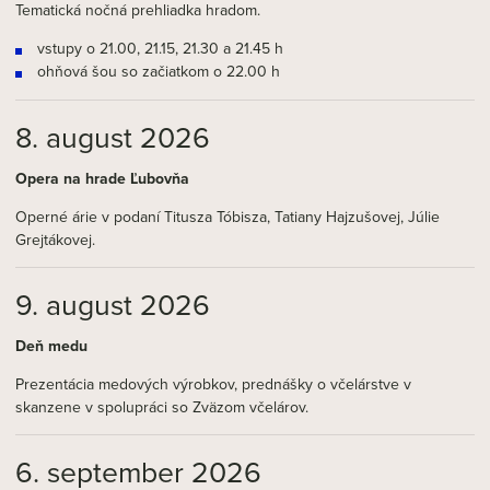
Tematická nočná prehliadka hradom.
vstupy o 21.00, 21.15, 21.30 a 21.45 h
ohňová šou so začiatkom o 22.00 h
8. august 2026
Opera na hrade Ľubovňa
Operné árie v podaní Titusza Tóbisza, Tatiany Hajzušovej, Júlie
Grejtákovej.
9. august 2026
Deň medu
Prezentácia medových výrobkov, prednášky o včelárstve v
skanzene v spolupráci so Zväzom včelárov.
6. september 2026