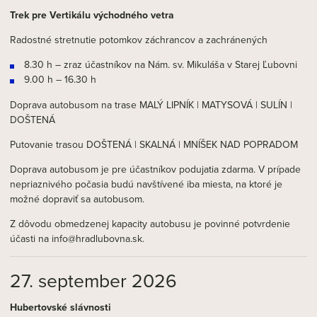
Trek pre Vertikálu východného vetra
Radostné stretnutie potomkov záchrancov a zachránených
8.30 h – zraz účastníkov na Nám. sv. Mikuláša v Starej Ľubovni
9.00 h – 16.30 h
Doprava autobusom na trase MALÝ LIPNÍK | MATYSOVÁ | SULÍN |
DOŠTENÁ
Putovanie trasou DOŠTENÁ | SKALNÁ | MNÍŠEK NAD POPRADOM
Doprava autobusom je pre účastníkov podujatia zdarma. V prípade
nepriaznivého počasia budú navštívené iba miesta, na ktoré je
možné dopraviť sa autobusom.
Z dôvodu obmedzenej kapacity autobusu je povinné potvrdenie
účasti na info@hradlubovna.sk.
27. september 2026
Hubertovské slávnosti