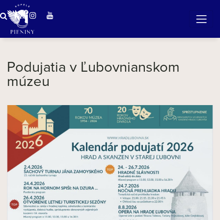
Zázračná voda v Pieninách
Podujatia v Ľubovnianskom
múzeu