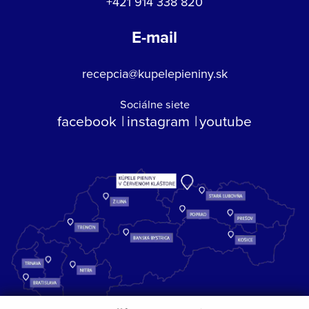
+421 914 338 820
E-mail
recepcia@kupelepieniny.sk
Sociálne siete
facebook
instagram
youtube