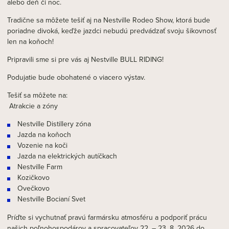
alebo deň či noc.
Tradične sa môžete tešiť aj na Nestville Rodeo Show, ktorá bude
poriadne divoká, keďže jazdci nebudú predvádzať svoju šikovnosť
len na koňoch!
Pripravili sme si pre vás aj Nestville BULL RIDING!
Podujatie bude obohatené o viacero výstav.
Tešiť sa môžete na:
Atrakcie a zóny
Nestville Distillery zóna
Jazda na koňoch
Vozenie na koči
Jazda na elektrických autíčkach
Nestville Farm
Kozičkovo
Ovečkovo
Nestville Bocianí Svet
Príďte si vychutnať pravú farmársku atmosféru a podporiť prácu
našich poľnohospodárov a spracovateľov 22. – 23. 8. 2026 do