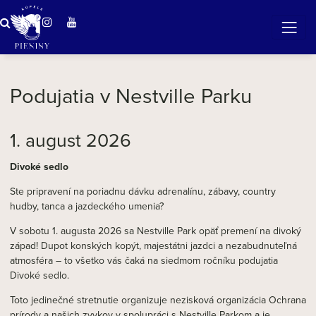
ZÁZRAČNÁ VODA
v očarujúcej prírode Pienin
Podujatia v Nestville Parku
1. august 2026
Divoké sedlo
Ste pripravení na poriadnu dávku adrenalínu, zábavy, country
hudby, tanca a jazdeckého umenia?
V sobotu 1. augusta 2026 sa Nestville Park opäť premení na divoký
západ! Dupot konských kopýt, majestátni jazdci a nezabudnuteľná
atmosféra – to všetko vás čaká na siedmom ročníku podujatia
Divoké sedlo.
Toto jedinečné stretnutie organizuje nezisková organizácia Ochrana
prírody a našich zvykov v spolupráci s Nestville Parkom a je