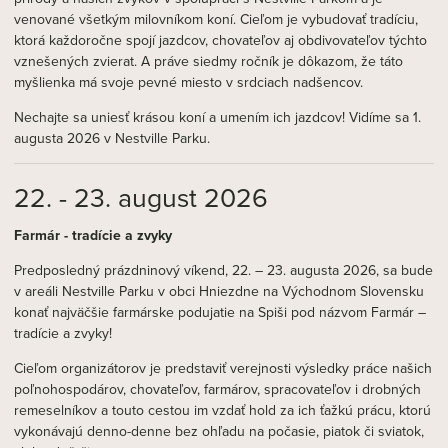
venované všetkým milovníkom koní. Cieľom je vybudovať tradíciu,
ktorá každoročne spojí jazdcov, chovateľov aj obdivovateľov týchto
vznešených zvierat. A práve siedmy ročník je dôkazom, že táto
myšlienka má svoje pevné miesto v srdciach nadšencov.
Nechajte sa uniesť krásou koní a umením ich jazdcov! Vidíme sa 1.
augusta 2026 v Nestville Parku.
22. - 23. august 2026
Farmár - tradície a zvyky
Predposledný prázdninový víkend, 22. – 23. augusta 2026, sa bude
v areáli Nestville Parku v obci Hniezdne na Východnom Slovensku
konať najväčšie farmárske podujatie na Spiši pod názvom Farmár –
tradície a zvyky!
Cieľom organizátorov je predstaviť verejnosti výsledky práce našich
poľnohospodárov, chovateľov, farmárov, spracovateľov i drobných
remeselníkov a touto cestou im vzdať hold za ich ťažkú prácu, ktorú
vykonávajú denno-denne bez ohľadu na počasie, piatok či sviatok,