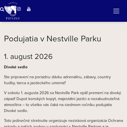
Zázračná voda v Pieninách
Podujatia v Nestville Parku
1. august 2026
Divoké sedlo
Ste pripravení na poriadnu dávku adrenalínu, zábavy, country
hudby, tanca a jazdeckého umenia?
V sobotu 1. augusta 2026 sa Nestville Park opäť premení na divoký
západ! Dupot konských kopýt, majestátni jazdci a nezabudnuteľná
atmosféra – to všetko vás čaká na siedmom ročníku podujatia
Divoké sedlo.
Toto jedinečné stretnutie organizuje nezisková organizácia Ochrana
prírody a našich zvykov v spolupráci s Nestville Parkom a je