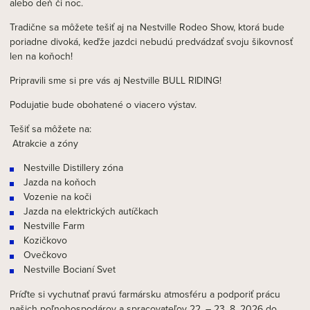
alebo deň či noc.
Tradične sa môžete tešiť aj na Nestville Rodeo Show, ktorá bude
poriadne divoká, keďže jazdci nebudú predvádzať svoju šikovnosť
len na koňoch!
Pripravili sme si pre vás aj Nestville BULL RIDING!
Podujatie bude obohatené o viacero výstav.
Tešiť sa môžete na:
Atrakcie a zóny
Nestville Distillery zóna
Jazda na koňoch
Vozenie na koči
Jazda na elektrických autíčkach
Nestville Farm
Kozičkovo
Ovečkovo
Nestville Bocianí Svet
Príďte si vychutnať pravú farmársku atmosféru a podporiť prácu
našich poľnohospodárov a spracovateľov 22. – 23. 8. 2026 do