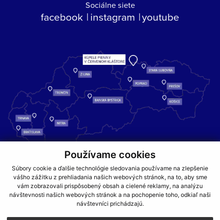
Sociálne siete
facebook
instagram
youtube
Používame cookies
Kúpele Pieniny – miesto, kde sa príroda stretáva s liečivou silou
Súbory cookie a ďalšie technológie sledovania používame na zlepšenie
vody a oddychom pre telo aj dušu.
vášho zážitku z prehliadania našich webových stránok, na to, aby sme
vám zobrazovali prispôsobený obsah a cielené reklamy, na analýzu
návštevnosti našich webových stránok a na pochopenie toho, odkiaľ naši
GDPR
COOKIES
PARTNERI
JEDÁLNY LÍSTOK
návštevníci prichádzajú.
CENNÍKY