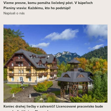
Vieme presne, komu pomáha liečebný pôst. V kúpeľoch
Pieniny vravia: Každému, kto ho podstúpi!
Napísali o nás
Koniec drahej liečby v zahraničí! Licencované pracovisko bude