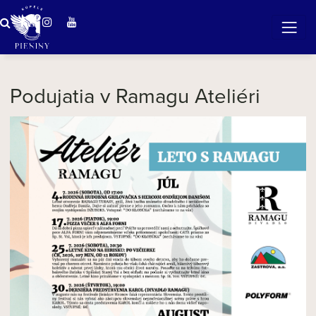
...kultúra na dosah
Podujatia v Ramagu Ateliéri