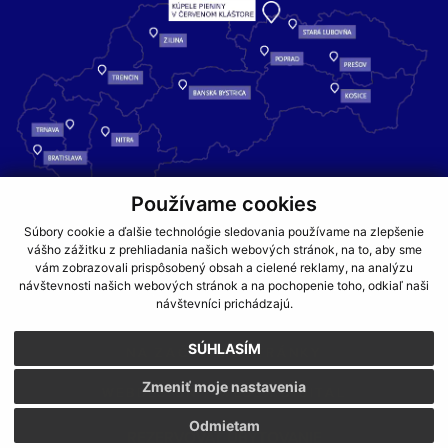
Používame cookies
Kúpele Pieniny – miesto, kde sa príroda stretáva s liečivou silou
Súbory cookie a ďalšie technológie sledovania používame na zlepšenie
vody a oddychom pre telo aj dušu.
vášho zážitku z prehliadania našich webových stránok, na to, aby sme
vám zobrazovali prispôsobený obsah a cielené reklamy, na analýzu
návštevnosti našich webových stránok a na pochopenie toho, odkiaľ naši
GDPR
COOKIES
PARTNERI
JEDÁLNY LÍSTOK
návštevníci prichádzajú.
CENNÍKY
SÚHLASÍM
NA ZAČIATOK STRÁNKY
Zmeniť moje nastavenia
WEBDESIGN
WEBEX.DIGITAL
Odmietam
REZERVOVAŤ UBYTOVANIE