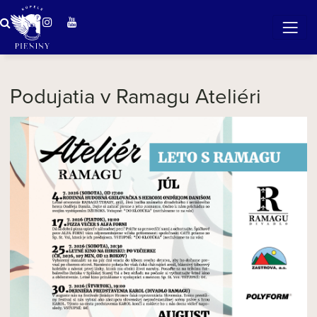
...kultúra na dosah
Podujatia v Ramagu Ateliéri