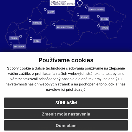
Používame cookies
Kúpele Pieniny – miesto, kde sa príroda stretáva s liečivou silou
Súbory cookie a ďalšie technológie sledovania používame na zlepšenie
vody a oddychom pre telo aj dušu.
vášho zážitku z prehliadania našich webových stránok, na to, aby sme
vám zobrazovali prispôsobený obsah a cielené reklamy, na analýzu
návštevnosti našich webových stránok a na pochopenie toho, odkiaľ naši
GDPR
COOKIES
PARTNERI
JEDÁLNY LÍSTOK
návštevníci prichádzajú.
CENNÍKY
SÚHLASÍM
NA ZAČIATOK STRÁNKY
Zmeniť moje nastavenia
WEBDESIGN
WEBEX.DIGITAL
Odmietam
REZERVOVAŤ UBYTOVANIE