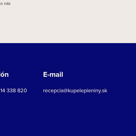
 o nás
fón
E-mail
914 338 820
recepcia@kupelepieniny.sk