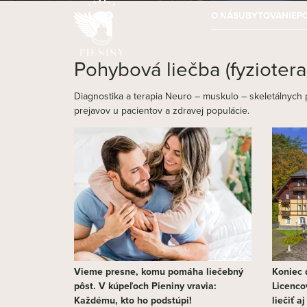
O NÁS
UBYTOVANIE
P
Pohybová liečba (fyziotera
Diagnostika a terapia Neuro – muskulo – skeletálnyc
prejavov u pacientov a zdravej populácie.
Vieme presne, komu pomáha liečebný
Koniec d
pôst. V kúpeľoch Pieniny vravia:
Licenco
Každému, kto ho podstúpi!
liečiť a