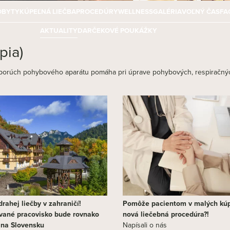
OBYTY
KÚPEĽNÁ LIEČBA
PROCEDÚRY
WELLNESS
GALÉRIA
VOĽNÝ ČAS
FA
AKTUALITY
DARČEKOVÉ POUKÁŽKY
pia)
h porúch pohybového aparátu pomáha pri úprave pohybových, respiračný
rahej liečby v zahraničí!
Pomôže pacientom v malých kú
vané pracovisko bude rovnako
nová liečebná procedúra?!
j na Slovensku
Napísali o nás