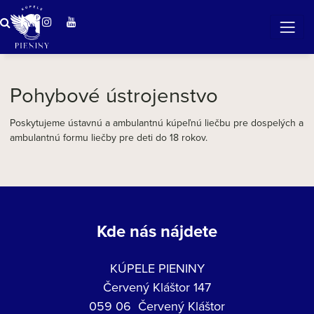
ZÁZRAČNÁ VODA
v očarujúcej prírode Pienin
Pohybové ústrojenstvo
Poskytujeme ústavnú a ambulantnú kúpeľnú liečbu pre dospelých a
ambulantnú formu liečby pre deti do 18 rokov.
Kde nás nájdete
KÚPELE PIENINY
Červený Kláštor 147
059 06 Červený Kláštor