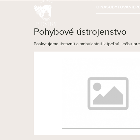
O NÁS
UBYTOVANIE
P
Pohybové ústrojenstvo
Poskytujeme ústavnú a ambulantnú kúpeľnú liečbu pre 
NOVÝ ČLÁNOK 3