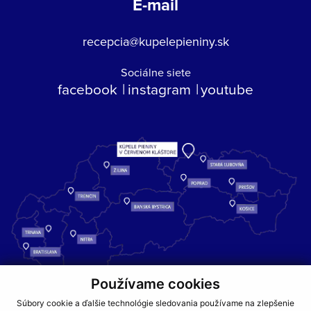
E-mail
recepcia@kupelepieniny.sk
Sociálne siete
facebook
instagram
youtube
Používame cookies
Kúpele Pieniny – miesto, kde sa príroda stretáva s liečivou silou
Súbory cookie a ďalšie technológie sledovania používame na zlepšenie