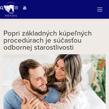
Zázračná voda v Pieninách
Popri základných kúpeľných
procedúrach je súčasťou
odbornej starostlivosti