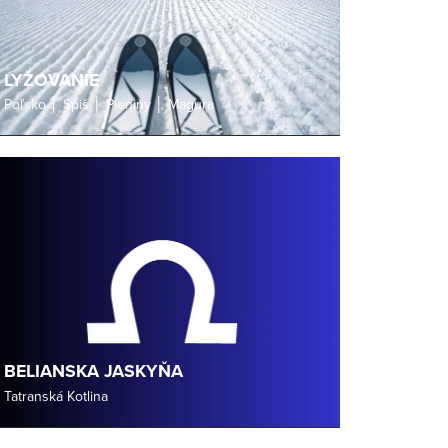
LYŽOVANIE
Poľsko │ Spiš │ Pieniny │ Magura
BELIANSKA JASKYŇA
Tatranská Kotlina