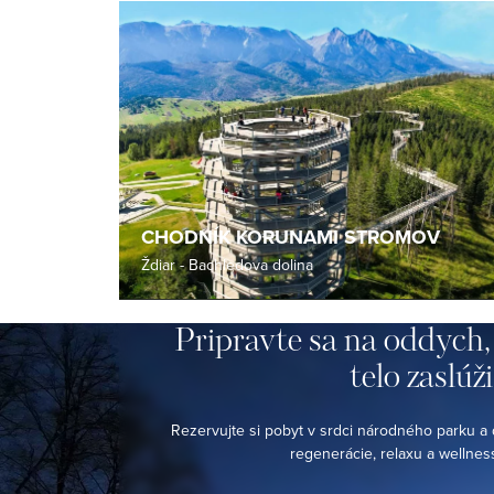
CHODNÍK KORUNAMI STROMOV
Ždiar - Bachledova dolina
Pripravte
sa
na
oddych,
telo
zaslúži
Rezervujte si pobyt v srdci národného parku a d
regenerácie, relaxu a wellness