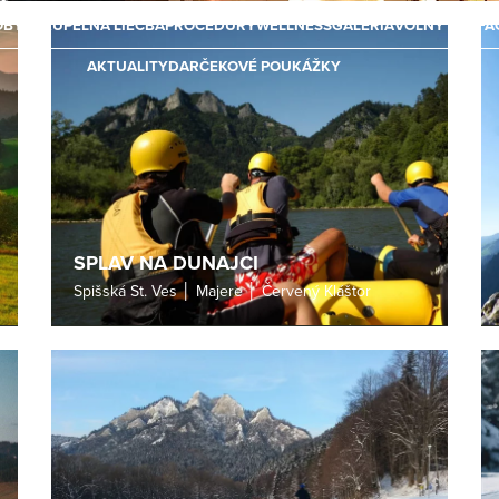
OBYTY
KÚPEĽNÁ LIEČBA
PROCEDÚRY
WELLNESS
GALÉRIA
VOĽNÝ ČAS
FA
AKTUALITY
DARČEKOVÉ POUKÁŽKY
SPLAV NA DUNAJCI
Spišská St. Ves │ Majere │ Červený Kláštor