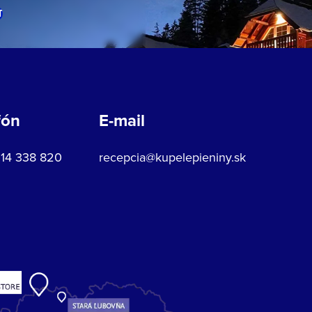
T
fón
E-mail
914 338 820
recepcia@kupelepieniny.sk