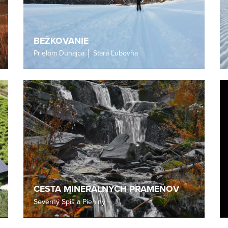
BEŽKOVANIE
Prielom Dunajca │ Stará Ľubovňa
CESTA MINERÁLNYCH PRAMEŇOV
Severný Spiš a Pieniny