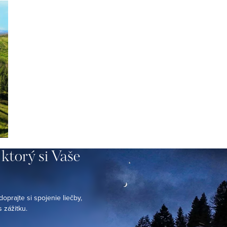
ktorý
si
Vaše
oprajte si spojenie liečby,
 zážitku.