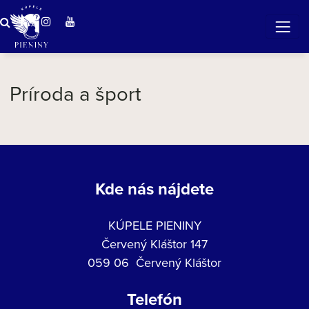
ZÁZRAČNÁ VODA
v očarujúcej prírode Pienin
Príroda a šport
Kde nás nájdete
KÚPELE PIENINY
Červený Kláštor 147
059 06 Červený Kláštor
Telefón