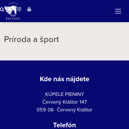
ZÁZRAČNÁ VODA
v očarujúcej prírode Pienin
Príroda a šport
Kde nás nájdete
KÚPELE PIENINY
Červený Kláštor 147
059 06 Červený Kláštor
Telefón