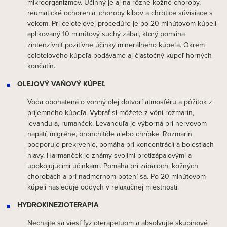
mikroorganizmov. Účinný je aj na rôzne kožné choroby,
reumatické ochorenia, choroby kĺbov a chrbtice súvisiace s
vekom. Pri celotelovej procedúre je po 20 minútovom kúpeli
aplikovaný 10 minútový suchý zábal, ktorý pomáha
zintenzívniť pozitívne účinky minerálneho kúpeľa. Okrem
celotelového kúpeľa podávame aj čiastočný kúpeľ horných
končatín.
OLEJOVÝ VAŇOVÝ KÚPEĽ
Voda obohatená o vonný olej dotvorí atmosféru a pôžitok z
príjemného kúpeľa. Vybrať si môžete z vôní rozmarín,
levanduľa, rumanček. Levanduľa je výborná pri nervovom
napätí, migréne, bronchitíde alebo chrípke. Rozmarín
podporuje prekrvenie, pomáha pri koncentrácií a bolestiach
hlavy. Harmanček je známy svojimi protizápalovými a
upokojujúcimi účinkami. Pomáha pri zápaloch, kožných
chorobách a pri nadmernom potení sa. Po 20 minútovom
kúpeli nasleduje oddych v relaxačnej miestnosti.
HYDROKINEZIOTERAPIA
Nechajte sa viesť fyzioterapetuom a absolvujte skupinové