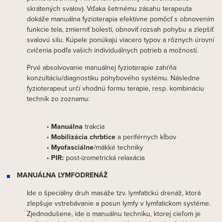
skrátených svalov). Vďaka šetrnému zásahu terapeuta
dokáže manuálna fyzioterapia efektívne pomôcť s obnovením
funkcie tela, zmierniť bolesti, obnoviť rozsah pohybu a zlepšiť
svalovú silu. Kúpele ponúkajú viacero typov a rôznych úrovní
cvičenia podľa vašich individuálnych potrieb a možností.
Prvé absolvovanie manuálnej fyzioterapie zahŕňa
konzultáciu/diagnostiku pohybového systému. Následne
fyzioterapeut určí vhodnú formu terapie, resp. kombináciu
techník zo zoznamu:
•
Manuálna
trakcia
•
Mobilizácia chrbtice
a periférnych kĺbov
•
Myofasciálne
/mäkké techniky
•
PIR:
post-izometrická relaxácia
MANUÁLNA LYMFODRENÁŽ
Ide o špeciálny druh masáže tzv. lymfatickú drenáž, ktorá
zlepšuje vstrebávanie a posun lymfy v lymfatickom systéme.
Zjednodušene, ide o manuálnu techniku, ktorej cieľom je