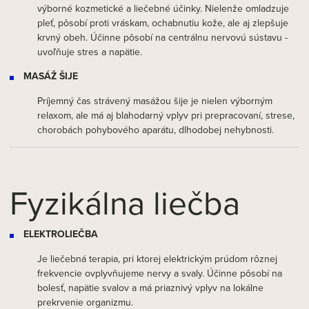
výborné kozmetické a liečebné účinky. Nielenže omladzuje
pleť, pôsobí proti vráskam, ochabnutiu kože, ale aj zlepšuje
krvný obeh. Účinne pôsobí na centrálnu nervovú sústavu -
uvoľňuje stres a napätie.
MASÁŽ ŠIJE
Príjemný čas strávený masážou šije je nielen výborným
relaxom, ale má aj blahodarný vplyv pri prepracovaní, strese,
chorobách pohybového aparátu, dlhodobej nehybnosti.
Fyzikálna liečba
ELEKTROLIEČBA
Je liečebná terapia, pri ktorej elektrickým prúdom rôznej
frekvencie ovplyvňujeme nervy a svaly. Účinne pôsobí na
bolesť, napätie svalov a má priaznivý vplyv na lokálne
prekrvenie organizmu.