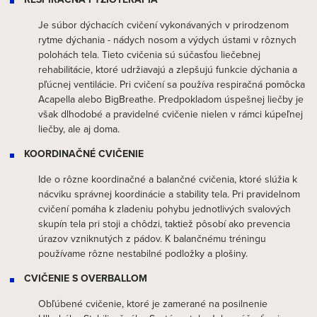
Je súbor dýchacích cvičení vykonávaných v prirodzenom
rytme dýchania - nádych nosom a výdych ústami v rôznych
polohách tela. Tieto cvičenia sú súčasťou liečebnej
rehabilitácie, ktoré udržiavajú a zlepšujú funkcie dýchania a
pľúcnej ventilácie. Pri cvičení sa používa respiračná pomôcka
Acapella alebo BigBreathe. Predpokladom úspešnej liečby je
však dlhodobé a pravidelné cvičenie nielen v rámci kúpeľnej
liečby, ale aj doma.
KOORDINAČNÉ CVIČENIE
Ide o rôzne koordinačné a balančné cvičenia, ktoré slúžia k
nácviku správnej koordinácie a stability tela. Pri pravidelnom
cvičení pomáha k zladeniu pohybu jednotlivých svalových
skupín tela pri stoji a chôdzi, taktiež pôsobí ako prevencia
úrazov vzniknutých z pádov. K balančnému tréningu
používame rôzne nestabilné podložky a plošiny.
CVIČENIE S OVERBALLOM
Obľúbené cvičenie, ktoré je zamerané na posilnenie