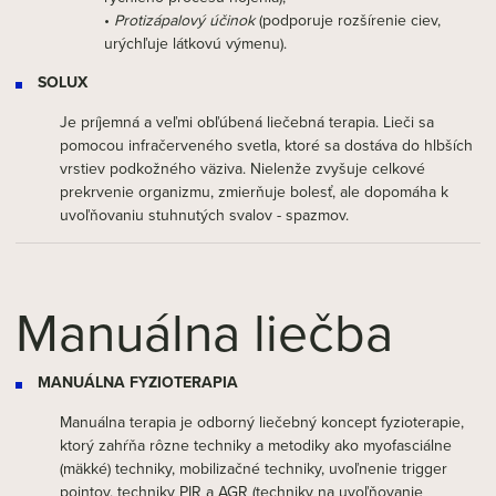
•
Protizápalový účinok
(podporuje rozšírenie ciev,
urýchľuje látkovú výmenu).
SOLUX
Je príjemná a veľmi obľúbená liečebná terapia. Lieči sa
pomocou infračerveného svetla, ktoré sa dostáva do hlbších
vrstiev podkožného väziva. Nielenže zvyšuje celkové
prekrvenie organizmu, zmierňuje bolesť, ale dopomáha k
uvoľňovaniu stuhnutých svalov - spazmov.
Manuálna liečba
MANUÁLNA FYZIOTERAPIA
Manuálna terapia je odborný liečebný koncept fyzioterapie,
ktorý zahŕňa rôzne techniky a metodiky ako myofasciálne
(mäkké) techniky, mobilizačné techniky, uvoľnenie trigger
pointov, techniky PIR a AGR (techniky na uvoľňovanie