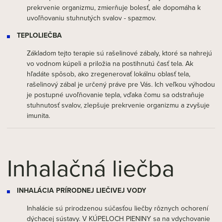
prekrvenie organizmu, zmierňuje bolesť, ale dopomáha k
uvoľňovaniu stuhnutých svalov - spazmov.
TEPLOLIEČBA
Základom tejto terapie sú rašelinové zábaly, ktoré sa nahrejú
vo vodnom kúpeli a priložia na postihnutú časť tela. Ak
hľadáte spôsob, ako zregenerovať lokálnu oblasť tela,
rašelinový zábal je určený práve pre Vás. Ich veľkou výhodou
je postupné uvoľňovanie tepla, vďaka čomu sa odstraňuje
stuhnutosť svalov, zlepšuje prekrvenie organizmu a zvyšuje
imunita.
Inhalačná liečba
INHALÁCIA PRÍRODNEJ LIEČIVEJ VODY
Inhalácie sú prirodzenou súčasťou liečby rôznych ochorení
dýchacej sústavy. V KÚPELOCH PIENINY sa na vdychovanie