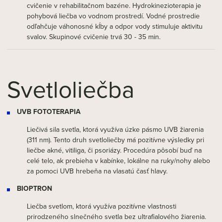
cvičenie v rehabilitačnom bazéne. Hydrokinezioterapia je
pohybová liečba vo vodnom prostredí. Vodné prostredie
odľahčuje váhonosné kĺby a odpor vody stimuluje aktivitu
svalov. Skupinové cvičenie trvá 30 - 35 min.
Svetloliečba
UVB FOTOTERAPIA
Liečivá sila svetla, ktorá využíva úzke pásmo UVB žiarenia
(311 nm). Tento druh svetloliečby má pozitívne výsledky pri
liečbe akné, vitiliga, či psoriázy. Procedúra pôsobí buď na
celé telo, ak prebieha v kabínke, lokálne na ruky/nohy alebo
za pomoci UVB hrebeňa na vlasatú časť hlavy.
BIOPTRON
Liečba svetlom, ktorá využíva pozitívne vlastnosti
prirodzeného slnečného svetla bez ultrafialového žiarenia.