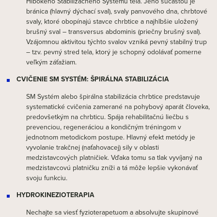
Hlbokého Stabilizačného Systému tela. Jeho súčasťou je
bránica (hlavný dýchací sval), svaly panvového dna, chrbtové
svaly, ktoré obopínajú stavce chrbtice a najhlbšie uložený
brušný sval – transversus abdominis (priečny brušný sval).
Vzájomnou aktivitou týchto svalov vzniká pevný stabilný trup
– tzv. pevný stred tela, ktorý je schopný odolávať pomerne
veľkým záťažiam.
CVIČENIE SM SYSTÉM: ŠPIRÁLNA STABILIZÁCIA
SM Systém alebo špirálna stabilizácia chrbtice predstavuje
systematické cvičenia zamerané na pohybový aparát človeka,
predovšetkým na chrbticu. Spája rehabilitačnú liečbu s
prevenciou, regeneráciou a kondičným tréningom v
jednotnom metodickom postupe. Hlavný efekt metódy je
vyvolanie trakčnej (naťahovacej) sily v oblasti
medzistavcových platničiek. Vďaka tomu sa tlak vyvíjaný na
medzistavcovú platničku zníži a tá môže lepšie vykonávať
svoju funkciu.
HYDROKINEZIOTERAPIA
Nechajte sa viesť fyzioterapetuom a absolvujte skupinové