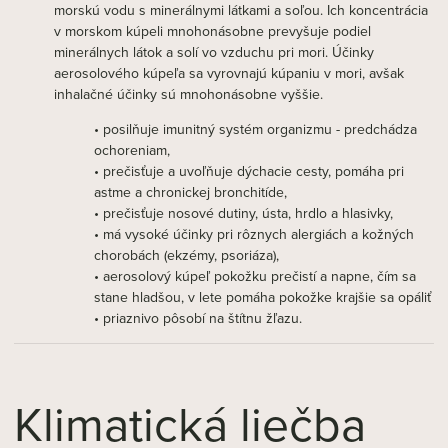
morskú vodu s minerálnymi látkami a soľou. Ich koncentrácia
v morskom kúpeli mnohonásobne prevyšuje podiel
minerálnych látok a solí vo vzduchu pri mori. Účinky
aerosolového kúpeľa sa vyrovnajú kúpaniu v mori, avšak
inhalačné účinky sú mnohonásobne vyššie.
• posilňuje imunitný systém organizmu - predchádza
ochoreniam,
• prečisťuje a uvoľňuje dýchacie cesty, pomáha pri
astme a chronickej bronchitíde,
• prečisťuje nosové dutiny, ústa, hrdlo a hlasivky,
• má vysoké účinky pri rôznych alergiách a kožných
chorobách (ekzémy, psoriáza),
• aerosolový kúpeľ pokožku prečistí a napne, čím sa
stane hladšou, v lete pomáha pokožke krajšie sa opáliť
• priaznivo pôsobí na štítnu žľazu.
Klimatická liečba