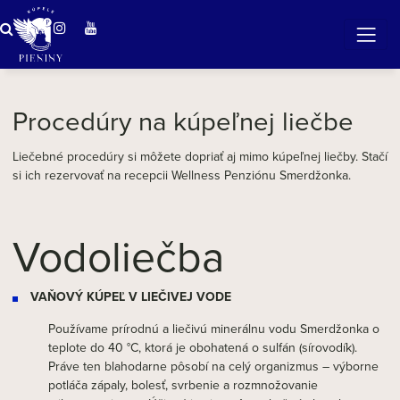
zverte sa do rúk našim
odborníkom
Procedúry na kúpeľnej liečbe
Liečebné procedúry si môžete dopriať aj mimo kúpeľnej liečby. Stačí
si ich rezervovať na recepcii Wellness Penziónu Smerdžonka.
Vodoliečba
VAŇOVÝ KÚPEĽ V LIEČIVEJ VODE
Používame prírodnú a liečivú minerálnu vodu Smerdžonka o
teplote do 40 °C, ktorá je obohatená o sulfán (sírovodík).
Práve ten blahodarne pôsobí na celý organizmus – výborne
potláča zápaly, bolesť, svrbenie a rozmnožovanie