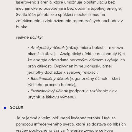
laserového žiarenia, ktoré umožňuje biostimuláciu bez
mechanického pôsobenia a bez dodania tepelnej energie.
Svetlo lúča pôsobí ako spúšťací mechanizmus na
zefektívnenie a zintenzívnenie regeneračných pochodov v
bunke.
Hlavné účinky:
•
Analgetický účinok
(znižuje mieru bolesti – nastáva
okamžitá úľava) – Analgetický efekt je dosiahnutý tým,
že energia odovzdaná nervovým vláknam zvyšuje ich
prah citlivosti. Ovplyvnením neuromuskulárnej
jednotky dochádza k svalovej relaxácii,
•
Biostimulačný účinok
(regeneračný účinok – štart
rýchleho procesu hojenia),
•
Protizápalový účinok
(podporuje rozšírenie ciev,
urýchľuje látkovú výmenu).
SOLUX
Je príjemná a veľmi obľúbená liečebná terapia. Lieči sa
pomocou infračerveného svetla, ktoré sa dostáva do hlbších
vrstiev podkožného väziva. Nielenže zvyšuje celkové