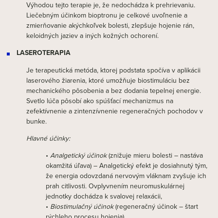
Výhodou tejto terapie je, že nedochádza k prehrievaniu.
Liečebným účinkom bioptronu je celkové uvoľnenie a
zmierňovanie akýchkoľvek bolesti, zlepšuje hojenie rán,
keloidných jaziev a iných kožných ochorení.
LASEROTERAPIA
Je terapeutická metóda, ktorej podstata spočíva v aplikácii
laserového žiarenia, ktoré umožňuje biostimuláciu bez
mechanického pôsobenia a bez dodania tepelnej energie.
Svetlo lúča pôsobí ako spúšťací mechanizmus na
zefektívnenie a zintenzívnenie regeneračných pochodov v
bunke.
Hlavné účinky:
•
Analgetický účinok
(znižuje mieru bolesti – nastáva
okamžitá úľava) – Analgetický efekt je dosiahnutý tým,
že energia odovzdaná nervovým vláknam zvyšuje ich
prah citlivosti. Ovplyvnením neuromuskulárnej
jednotky dochádza k svalovej relaxácii,
•
Biostimulačný účinok
(regeneračný účinok – štart
rýchleho procesu hojenia),