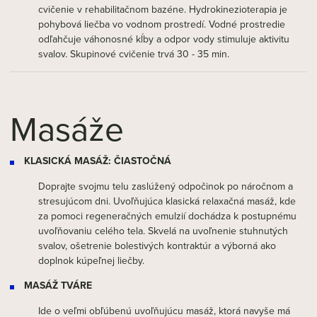
cvičenie v rehabilitačnom bazéne. Hydrokinezioterapia je
pohybová liečba vo vodnom prostredí. Vodné prostredie
odľahčuje váhonosné kĺby a odpor vody stimuluje aktivitu
svalov. Skupinové cvičenie trvá 30 - 35 min.
Masáže
KLASICKÁ MASÁŽ: ČIASTOČNÁ
Doprajte svojmu telu zaslúžený odpočinok po náročnom a
stresujúcom dni. Uvoľňujúca klasická relaxačná masáž, kde
za pomoci regeneračných emulzií dochádza k postupnému
uvoľňovaniu celého tela. Skvelá na uvoľnenie stuhnutých
svalov, ošetrenie bolestivých kontraktúr a výborná ako
doplnok kúpeľnej liečby.
MASÁŽ TVÁRE
Ide o veľmi obľúbenú uvoľňujúcu masáž, ktorá navyše má