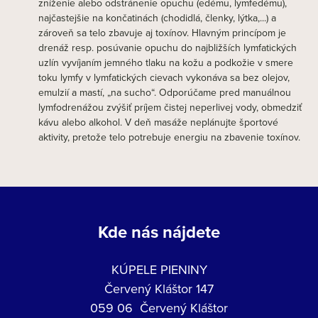
zníženie alebo odstránenie opuchu (edému, lymfedému),
najčastejšie na končatinách (chodidlá, členky, lýtka,...) a
zároveň sa telo zbavuje aj toxínov. Hlavným princípom je
drenáž resp. posúvanie opuchu do najbližších lymfatických
uzlín vyvíjaním jemného tlaku na kožu a podkožie v smere
toku lymfy v lymfatických cievach vykonáva sa bez olejov,
emulzií a mastí, „na sucho“. Odporúčame pred manuálnou
lymfodrenážou zvýšiť príjem čistej neperlivej vody, obmedziť
kávu alebo alkohol. V deň masáže neplánujte športové
aktivity, pretože telo potrebuje energiu na zbavenie toxínov.
Kde nás nájdete
KÚPELE PIENINY
Červený Kláštor 147
059 06 Červený Kláštor