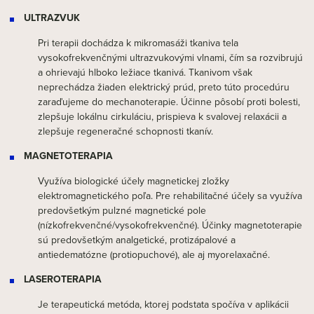
ULTRAZVUK
Pri terapii dochádza k mikromasáži tkaniva tela
vysokofrekvenčnými ultrazvukovými vlnami, čím sa rozvibrujú
a ohrievajú hlboko ležiace tkanivá. Tkanivom však
neprechádza žiaden elektrický prúd, preto túto procedúru
zaraďujeme do mechanoterapie. Účinne pôsobí proti bolesti,
zlepšuje lokálnu cirkuláciu, prispieva k svalovej relaxácii a
zlepšuje regeneračné schopnosti tkanív.
MAGNETOTERAPIA
Využíva biologické účely magnetickej zložky
elektromagnetického poľa. Pre rehabilitačné účely sa využíva
predovšetkým pulzné magnetické pole
(nízkofrekvenčné/vysokofrekvenčné). Účinky magnetoterapie
sú predovšetkým analgetické, protizápalové a
antiedematózne (protiopuchové), ale aj myorelaxačné.
LASEROTERAPIA
Je terapeutická metóda, ktorej podstata spočíva v aplikácii