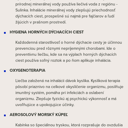
prírodnej minerálnej vody používa liečivá voda z regiónu -
Sulinka. Inhalácie minerálnej vody zlepšujú priechodnosť
dýchacích ciest, prospešné sú najmä pre fajčiarov a ľudí
žijúcich v prašnom prostredí.
HYGIENA HORNÝCH DÝCHACÍCH CIEST
Každodenná starostlivosť o horné dýchacie cesty je účinnou
prevenciou pred rôznymi nepríjemnými chorobami. Ide o
preventívnu liečbu, kde sa na výplach horných dýchacích
ciest používa soľný roztok a po ňom aplikuje inhalácia.
OXYGENOTERAPIA
Liečba založená na inhalácii dávok kyslíka. Kyslíková terapia
pôsobí priaznivo na celkové okysličenie organizmu, posilňuje
imunitný systém, pomáha pri infekciách a oslabení
organizmu. Zlepšuje fyzickú aj psychickú výkonnosť a má
uvoľňujúce a upokojujúce účinky.
AEROSOLOVÝ MORSKÝ KÚPEĽ
Kabínka so špeciálnou tryskou, ktorá rozprašuje do ovzdušia