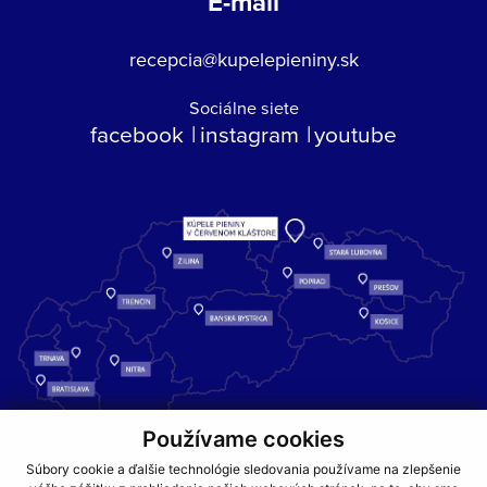
E-mail
recepcia@kupelepieniny.sk
Sociálne siete
facebook
instagram
youtube
Používame cookies
Kúpele Pieniny – miesto, kde sa príroda stretáva s liečivou silou
Súbory cookie a ďalšie technológie sledovania používame na zlepšenie