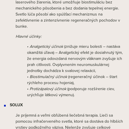
laserového žiarenia, ktoré umožňuje biostimuláciu bez
mechanického pôsobenia a bez dodania tepelnej energie.
Svetlo lúča pôsobí ako spúšťací mechanizmus na
zefektívnenie a zintenzívnenie regeneračných pochodov v
bunke.
Hlavné účinky:
•
Analgetický účinok
(znižuje mieru bolesti – nastáva
okamžitá úľava) – Analgetický efekt je dosiahnutý tým,
že energia odovzdaná nervovým vláknam zvyšuje ich
prah citlivosti. Ovplyvnením neuromuskulárnej
jednotky dochádza k svalovej relaxácii,
•
Biostimulačný účinok
(regeneračný účinok – štart
rýchleho procesu hojenia),
•
Protizápalový účinok
(podporuje rozšírenie ciev,
urýchľuje látkovú výmenu).
SOLUX
Je príjemná a veľmi obľúbená liečebná terapia. Lieči sa
pomocou infračerveného svetla, ktoré sa dostáva do hlbších
vrstiev podkožného väziva. Nielenže zvyšuje celkové