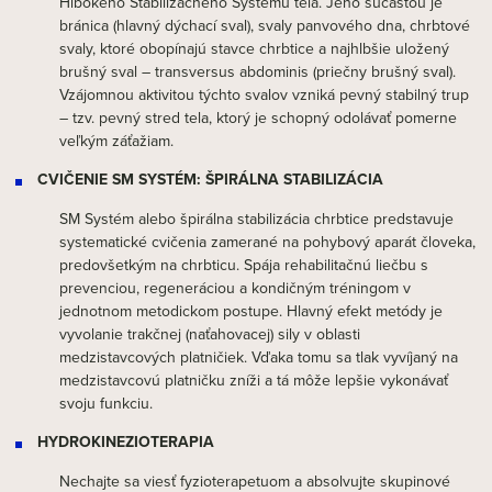
Hlbokého Stabilizačného Systému tela. Jeho súčasťou je
bránica (hlavný dýchací sval), svaly panvového dna, chrbtové
svaly, ktoré obopínajú stavce chrbtice a najhlbšie uložený
brušný sval – transversus abdominis (priečny brušný sval).
Vzájomnou aktivitou týchto svalov vzniká pevný stabilný trup
– tzv. pevný stred tela, ktorý je schopný odolávať pomerne
veľkým záťažiam.
CVIČENIE SM SYSTÉM: ŠPIRÁLNA STABILIZÁCIA
SM Systém alebo špirálna stabilizácia chrbtice predstavuje
systematické cvičenia zamerané na pohybový aparát človeka,
predovšetkým na chrbticu. Spája rehabilitačnú liečbu s
prevenciou, regeneráciou a kondičným tréningom v
jednotnom metodickom postupe. Hlavný efekt metódy je
vyvolanie trakčnej (naťahovacej) sily v oblasti
medzistavcových platničiek. Vďaka tomu sa tlak vyvíjaný na
medzistavcovú platničku zníži a tá môže lepšie vykonávať
svoju funkciu.
HYDROKINEZIOTERAPIA
Nechajte sa viesť fyzioterapetuom a absolvujte skupinové