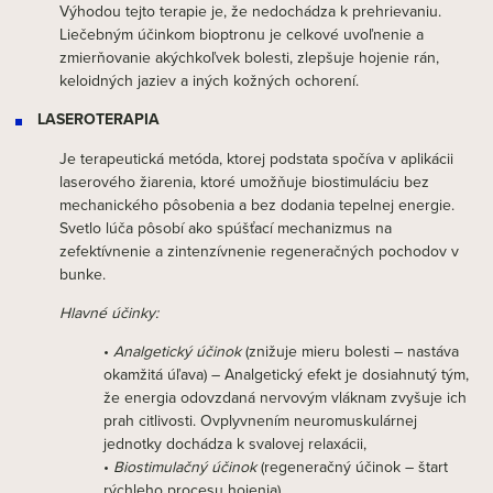
Výhodou tejto terapie je, že nedochádza k prehrievaniu.
Liečebným účinkom bioptronu je celkové uvoľnenie a
zmierňovanie akýchkoľvek bolesti, zlepšuje hojenie rán,
keloidných jaziev a iných kožných ochorení.
LASEROTERAPIA
Je terapeutická metóda, ktorej podstata spočíva v aplikácii
laserového žiarenia, ktoré umožňuje biostimuláciu bez
mechanického pôsobenia a bez dodania tepelnej energie.
Svetlo lúča pôsobí ako spúšťací mechanizmus na
zefektívnenie a zintenzívnenie regeneračných pochodov v
bunke.
Hlavné účinky:
•
Analgetický účinok
(znižuje mieru bolesti – nastáva
okamžitá úľava) – Analgetický efekt je dosiahnutý tým,
že energia odovzdaná nervovým vláknam zvyšuje ich
prah citlivosti. Ovplyvnením neuromuskulárnej
jednotky dochádza k svalovej relaxácii,
•
Biostimulačný účinok
(regeneračný účinok – štart
rýchleho procesu hojenia),