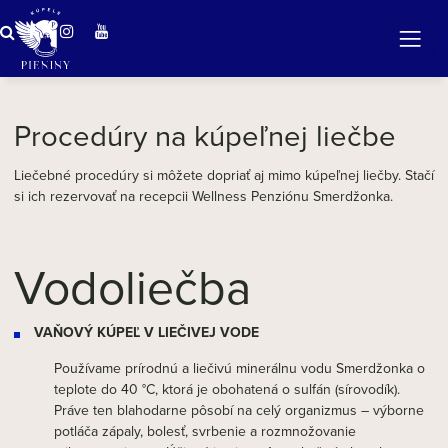
Zázračná voda v Pieninách
Procedúry na kúpeľnej liečbe
Liečebné procedúry si môžete dopriať aj mimo kúpeľnej liečby. Stačí
si ich rezervovať na recepcii Wellness Penziónu Smerdžonka.
Vodoliečba
VAŇOVÝ KÚPEĽ V LIEČIVEJ VODE
Používame prírodnú a liečivú minerálnu vodu Smerdžonka o
teplote do 40 °C, ktorá je obohatená o sulfán (sírovodík).
Práve ten blahodarne pôsobí na celý organizmus – výborne
potláča zápaly, bolesť, svrbenie a rozmnožovanie