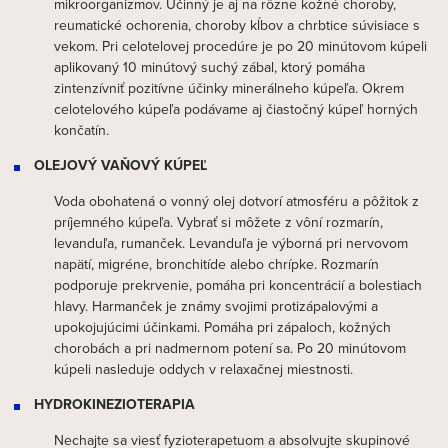
mikroorganizmov. Účinný je aj na rôzne kožné choroby,
reumatické ochorenia, choroby kĺbov a chrbtice súvisiace s
vekom. Pri celotelovej procedúre je po 20 minútovom kúpeli
aplikovaný 10 minútový suchý zábal, ktorý pomáha
zintenzívniť pozitívne účinky minerálneho kúpeľa. Okrem
celotelového kúpeľa podávame aj čiastočný kúpeľ horných
končatín.
OLEJOVÝ VAŇOVÝ KÚPEĽ
Voda obohatená o vonný olej dotvorí atmosféru a pôžitok z
príjemného kúpeľa. Vybrať si môžete z vôní rozmarín,
levanduľa, rumanček. Levanduľa je výborná pri nervovom
napätí, migréne, bronchitíde alebo chrípke. Rozmarín
podporuje prekrvenie, pomáha pri koncentrácií a bolestiach
hlavy. Harmanček je známy svojimi protizápalovými a
upokojujúcimi účinkami. Pomáha pri zápaloch, kožných
chorobách a pri nadmernom potení sa. Po 20 minútovom
kúpeli nasleduje oddych v relaxačnej miestnosti.
HYDROKINEZIOTERAPIA
Nechajte sa viesť fyzioterapetuom a absolvujte skupinové