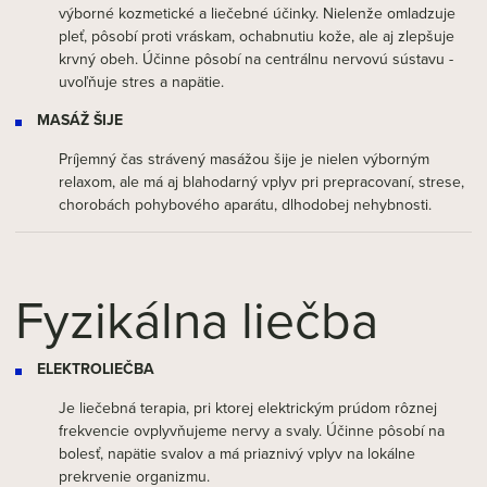
výborné kozmetické a liečebné účinky. Nielenže omladzuje
pleť, pôsobí proti vráskam, ochabnutiu kože, ale aj zlepšuje
krvný obeh. Účinne pôsobí na centrálnu nervovú sústavu -
uvoľňuje stres a napätie.
MASÁŽ ŠIJE
Príjemný čas strávený masážou šije je nielen výborným
relaxom, ale má aj blahodarný vplyv pri prepracovaní, strese,
chorobách pohybového aparátu, dlhodobej nehybnosti.
Fyzikálna liečba
ELEKTROLIEČBA
Je liečebná terapia, pri ktorej elektrickým prúdom rôznej
frekvencie ovplyvňujeme nervy a svaly. Účinne pôsobí na
bolesť, napätie svalov a má priaznivý vplyv na lokálne
prekrvenie organizmu.