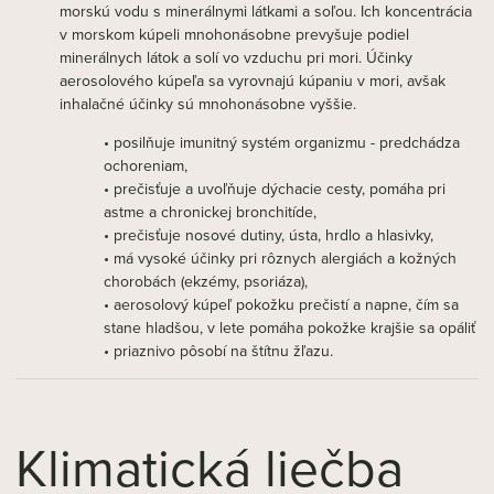
morskú vodu s minerálnymi látkami a soľou. Ich koncentrácia
v morskom kúpeli mnohonásobne prevyšuje podiel
minerálnych látok a solí vo vzduchu pri mori. Účinky
aerosolového kúpeľa sa vyrovnajú kúpaniu v mori, avšak
inhalačné účinky sú mnohonásobne vyššie.
• posilňuje imunitný systém organizmu - predchádza
ochoreniam,
• prečisťuje a uvoľňuje dýchacie cesty, pomáha pri
astme a chronickej bronchitíde,
• prečisťuje nosové dutiny, ústa, hrdlo a hlasivky,
• má vysoké účinky pri rôznych alergiách a kožných
chorobách (ekzémy, psoriáza),
• aerosolový kúpeľ pokožku prečistí a napne, čím sa
stane hladšou, v lete pomáha pokožke krajšie sa opáliť
• priaznivo pôsobí na štítnu žľazu.
Klimatická liečba