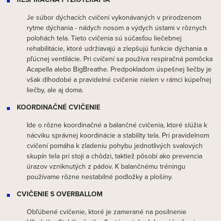
Je súbor dýchacích cvičení vykonávaných v prirodzenom
rytme dýchania - nádych nosom a výdych ústami v rôznych
polohách tela. Tieto cvičenia sú súčasťou liečebnej
rehabilitácie, ktoré udržiavajú a zlepšujú funkcie dýchania a
pľúcnej ventilácie. Pri cvičení sa používa respiračná pomôcka
Acapella alebo BigBreathe. Predpokladom úspešnej liečby je
však dlhodobé a pravidelné cvičenie nielen v rámci kúpeľnej
liečby, ale aj doma.
KOORDINAČNÉ CVIČENIE
Ide o rôzne koordinačné a balančné cvičenia, ktoré slúžia k
nácviku správnej koordinácie a stability tela. Pri pravidelnom
cvičení pomáha k zladeniu pohybu jednotlivých svalových
skupín tela pri stoji a chôdzi, taktiež pôsobí ako prevencia
úrazov vzniknutých z pádov. K balančnému tréningu
používame rôzne nestabilné podložky a plošiny.
CVIČENIE S OVERBALLOM
Obľúbené cvičenie, ktoré je zamerané na posilnenie