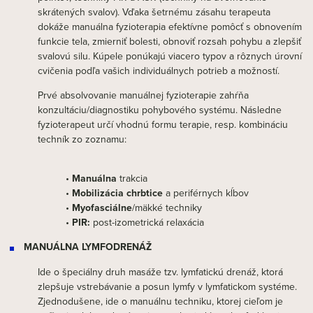
skrátených svalov). Vďaka šetrnému zásahu terapeuta
dokáže manuálna fyzioterapia efektívne pomôcť s obnovením
funkcie tela, zmierniť bolesti, obnoviť rozsah pohybu a zlepšiť
svalovú silu. Kúpele ponúkajú viacero typov a rôznych úrovní
cvičenia podľa vašich individuálnych potrieb a možností.
Prvé absolvovanie manuálnej fyzioterapie zahŕňa
konzultáciu/diagnostiku pohybového systému. Následne
fyzioterapeut určí vhodnú formu terapie, resp. kombináciu
techník zo zoznamu:
•
Manuálna
trakcia
•
Mobilizácia chrbtice
a periférnych kĺbov
•
Myofasciálne
/mäkké techniky
•
PIR:
post-izometrická relaxácia
MANUÁLNA LYMFODRENÁŽ
Ide o špeciálny druh masáže tzv. lymfatickú drenáž, ktorá
zlepšuje vstrebávanie a posun lymfy v lymfatickom systéme.
Zjednodušene, ide o manuálnu techniku, ktorej cieľom je