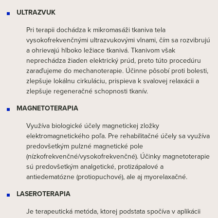
ULTRAZVUK
Pri terapii dochádza k mikromasáži tkaniva tela
vysokofrekvenčnými ultrazvukovými vlnami, čím sa rozvibrujú
a ohrievajú hlboko ležiace tkanivá. Tkanivom však
neprechádza žiaden elektrický prúd, preto túto procedúru
zaraďujeme do mechanoterapie. Účinne pôsobí proti bolesti,
zlepšuje lokálnu cirkuláciu, prispieva k svalovej relaxácii a
zlepšuje regeneračné schopnosti tkanív.
MAGNETOTERAPIA
Využíva biologické účely magnetickej zložky
elektromagnetického poľa. Pre rehabilitačné účely sa využíva
predovšetkým pulzné magnetické pole
(nízkofrekvenčné/vysokofrekvenčné). Účinky magnetoterapie
sú predovšetkým analgetické, protizápalové a
antiedematózne (protiopuchové), ale aj myorelaxačné.
LASEROTERAPIA
Je terapeutická metóda, ktorej podstata spočíva v aplikácii