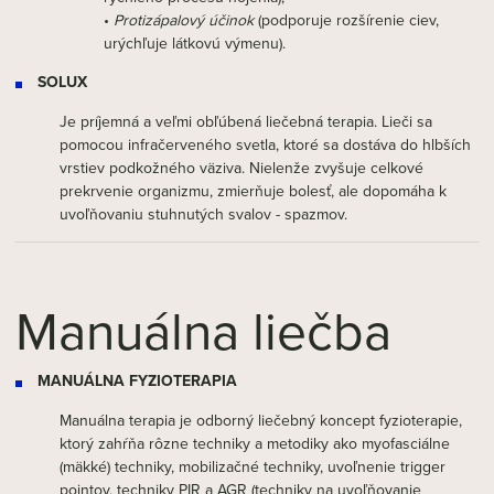
•
Protizápalový účinok
(podporuje rozšírenie ciev,
urýchľuje látkovú výmenu).
SOLUX
Je príjemná a veľmi obľúbená liečebná terapia. Lieči sa
pomocou infračerveného svetla, ktoré sa dostáva do hlbších
vrstiev podkožného väziva. Nielenže zvyšuje celkové
prekrvenie organizmu, zmierňuje bolesť, ale dopomáha k
uvoľňovaniu stuhnutých svalov - spazmov.
Manuálna liečba
MANUÁLNA FYZIOTERAPIA
Manuálna terapia je odborný liečebný koncept fyzioterapie,
ktorý zahŕňa rôzne techniky a metodiky ako myofasciálne
(mäkké) techniky, mobilizačné techniky, uvoľnenie trigger
pointov, techniky PIR a AGR (techniky na uvoľňovanie