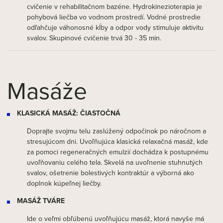
cvičenie v rehabilitačnom bazéne. Hydrokinezioterapia je
pohybová liečba vo vodnom prostredí. Vodné prostredie
odľahčuje váhonosné kĺby a odpor vody stimuluje aktivitu
svalov. Skupinové cvičenie trvá 30 - 35 min.
Masáže
KLASICKÁ MASÁŽ: ČIASTOČNÁ
Doprajte svojmu telu zaslúžený odpočinok po náročnom a
stresujúcom dni. Uvoľňujúca klasická relaxačná masáž, kde
za pomoci regeneračných emulzií dochádza k postupnému
uvoľňovaniu celého tela. Skvelá na uvoľnenie stuhnutých
svalov, ošetrenie bolestivých kontraktúr a výborná ako
doplnok kúpeľnej liečby.
MASÁŽ TVÁRE
Ide o veľmi obľúbenú uvoľňujúcu masáž, ktorá navyše má