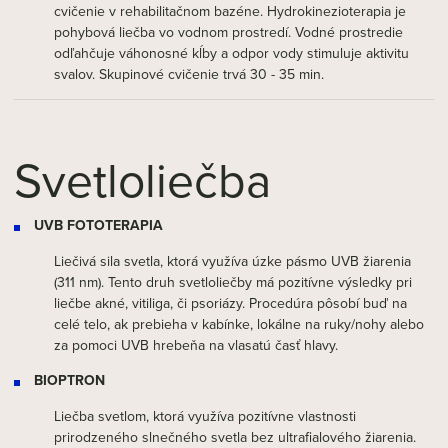
cvičenie v rehabilitačnom bazéne. Hydrokinezioterapia je
pohybová liečba vo vodnom prostredí. Vodné prostredie
odľahčuje váhonosné kĺby a odpor vody stimuluje aktivitu
svalov. Skupinové cvičenie trvá 30 - 35 min.
Svetloliečba
UVB FOTOTERAPIA
Liečivá sila svetla, ktorá využíva úzke pásmo UVB žiarenia
(311 nm). Tento druh svetloliečby má pozitívne výsledky pri
liečbe akné, vitiliga, či psoriázy. Procedúra pôsobí buď na
celé telo, ak prebieha v kabínke, lokálne na ruky/nohy alebo
za pomoci UVB hrebeňa na vlasatú časť hlavy.
BIOPTRON
Liečba svetlom, ktorá využíva pozitívne vlastnosti
prirodzeného slnečného svetla bez ultrafialového žiarenia.