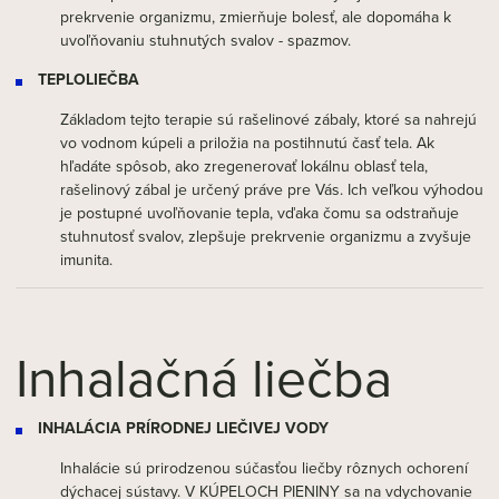
prekrvenie organizmu, zmierňuje bolesť, ale dopomáha k
uvoľňovaniu stuhnutých svalov - spazmov.
TEPLOLIEČBA
Základom tejto terapie sú rašelinové zábaly, ktoré sa nahrejú
vo vodnom kúpeli a priložia na postihnutú časť tela. Ak
hľadáte spôsob, ako zregenerovať lokálnu oblasť tela,
rašelinový zábal je určený práve pre Vás. Ich veľkou výhodou
je postupné uvoľňovanie tepla, vďaka čomu sa odstraňuje
stuhnutosť svalov, zlepšuje prekrvenie organizmu a zvyšuje
imunita.
Inhalačná liečba
INHALÁCIA PRÍRODNEJ LIEČIVEJ VODY
Inhalácie sú prirodzenou súčasťou liečby rôznych ochorení
dýchacej sústavy. V KÚPELOCH PIENINY sa na vdychovanie