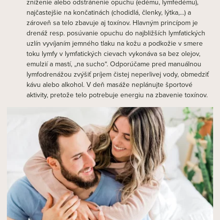
zníženie alebo odstránenie opuchu (edému, lymfedému),
najčastejšie na končatinách (chodidlá, členky, lýtka,...) a
zároveň sa telo zbavuje aj toxínov. Hlavným princípom je
drenáž resp. posúvanie opuchu do najbližších lymfatických
uzlín vyvíjaním jemného tlaku na kožu a podkožie v smere
toku lymfy v lymfatických cievach vykonáva sa bez olejov,
emulzií a mastí, „na sucho“. Odporúčame pred manuálnou
lymfodrenážou zvýšiť príjem čistej neperlivej vody, obmedziť
kávu alebo alkohol. V deň masáže neplánujte športové
aktivity, pretože telo potrebuje energiu na zbavenie toxínov.