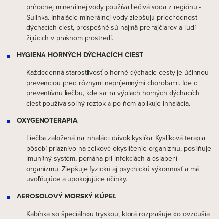
prírodnej minerálnej vody používa liečivá voda z regiónu -
Sulinka. Inhalácie minerálnej vody zlepšujú priechodnosť
dýchacích ciest, prospešné sú najmä pre fajčiarov a ľudí
žijúcich v prašnom prostredí.
HYGIENA HORNÝCH DÝCHACÍCH CIEST
Každodenná starostlivosť o horné dýchacie cesty je účinnou
prevenciou pred rôznymi nepríjemnými chorobami. Ide o
preventívnu liečbu, kde sa na výplach horných dýchacích
ciest používa soľný roztok a po ňom aplikuje inhalácia.
OXYGENOTERAPIA
Liečba založená na inhalácii dávok kyslíka. Kyslíková terapia
pôsobí priaznivo na celkové okysličenie organizmu, posilňuje
imunitný systém, pomáha pri infekciách a oslabení
organizmu. Zlepšuje fyzickú aj psychickú výkonnosť a má
uvoľňujúce a upokojujúce účinky.
AEROSOLOVÝ MORSKÝ KÚPEĽ
Kabínka so špeciálnou tryskou, ktorá rozprašuje do ovzdušia