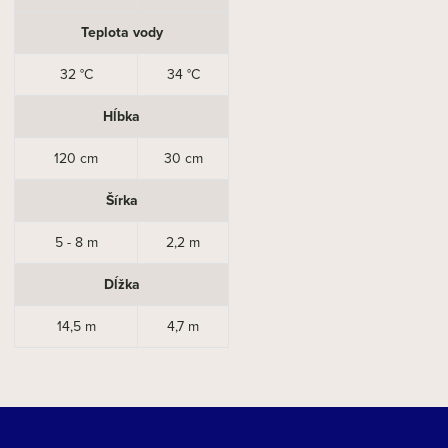
Teplota vody
32 °C
34 °C
Hĺbka
120 cm
30 cm
Šírka
5 - 8 m
2,2 m
Dĺžka
14,5 m
4,7 m