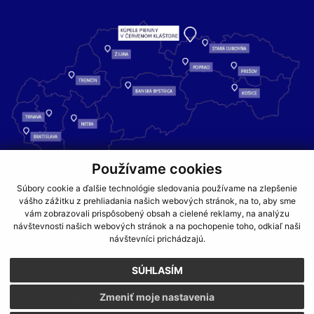
Používame cookies
Kúpele Pieniny – miesto, kde sa príroda stretáva s liečivou silou
Súbory cookie a ďalšie technológie sledovania používame na zlepšenie
vody a oddychom pre telo aj dušu.
vášho zážitku z prehliadania našich webových stránok, na to, aby sme
vám zobrazovali prispôsobený obsah a cielené reklamy, na analýzu
návštevnosti našich webových stránok a na pochopenie toho, odkiaľ naši
GDPR
COOKIES
PARTNERI
JEDÁLNY LÍSTOK
návštevníci prichádzajú.
CENNÍKY
SÚHLASÍM
NA ZAČIATOK STRÁNKY
Zmeniť moje nastavenia
WEBDESIGN
WEBEX.DIGITAL