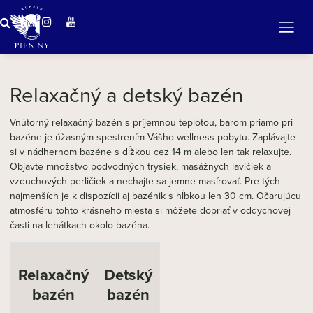
vaša chvíľa pohody
Relaxačný a detský bazén
Vnútorný relaxačný bazén s príjemnou teplotou, barom priamo pri
bazéne je úžasným spestrením Vášho wellness pobytu. Zaplávajte
si v nádhernom bazéne s dĺžkou cez 14 m alebo len tak relaxujte.
Objavte množstvo podvodných trysiek, masážnych lavičiek a
vzduchových perličiek a nechajte sa jemne masírovať. Pre tých
najmenších je k dispozícii aj bazénik s hĺbkou len 30 cm. Očarujúcu
atmosféru tohto krásneho miesta si môžete dopriať v oddychovej
časti na lehátkach okolo bazéna.
Relaxačný
Detský
bazén
bazén