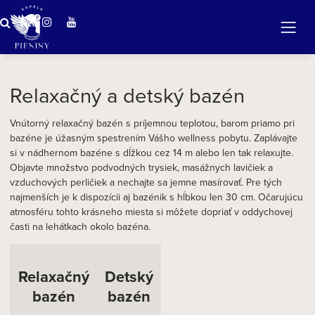
Zázračná voda v Pieninách
Relaxačný a detský bazén
Vnútorný relaxačný bazén s príjemnou teplotou, barom priamo pri
bazéne je úžasným spestrením Vášho wellness pobytu. Zaplávajte
si v nádhernom bazéne s dĺžkou cez 14 m alebo len tak relaxujte.
Objavte množstvo podvodných trysiek, masážnych lavičiek a
vzduchových perličiek a nechajte sa jemne masírovať. Pre tých
najmenších je k dispozícii aj bazénik s hĺbkou len 30 cm. Očarujúcu
atmosféru tohto krásneho miesta si môžete dopriať v oddychovej
časti na lehátkach okolo bazéna.
Relaxačný
Detský
bazén
bazén