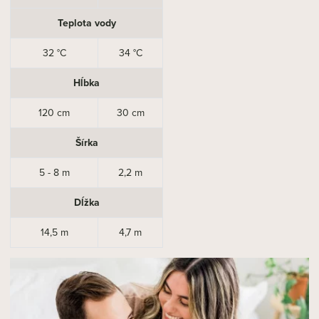
Teplota vody
32 °C
34 °C
Hĺbka
120 cm
30 cm
Šírka
5 - 8 m
2,2 m
Dĺžka
14,5 m
4,7 m