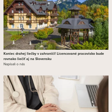
Koniec drahej liečby v zahraničí! Licencované pracovisko bude
rovnako liečiť aj na Slovensku
Napísali o nás