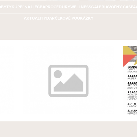
OBYTY
KÚPEĽNÁ LIEČBA
PROCEDÚRY
WELLNESS
GALÉRIA
VOĽNÝ ČAS
FA
AKTUALITY
DARČEKOVÉ POUKÁŽKY
NOVÝ ČLÁNOK 2
NO