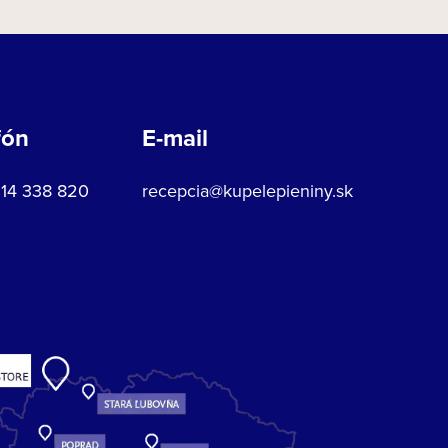
fón
E-mail
914 338 820
recepcia@kupelepieniny.sk