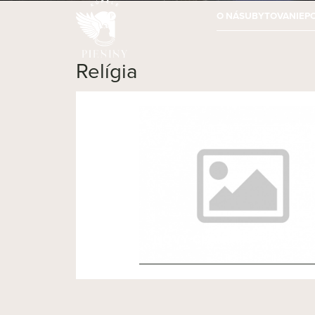
O NÁS
UBYTOVANIE
P
Relígia
NOVÝ ČLÁNOK 3