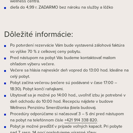
wellness centra.
dieťa do 4,99 r. ZADARMO bez nároku na služby a lôžko
Dôležité informácie:
Po potvrdení rezervácie Vám bude vystavená zálohová faktúra
vo výške 70 % z celkovej ceny pobytu.
Pred nástupom na pobyt Vás budeme kontaktovať mailom
ohľadom výberu večere.
Večere sa hlásia najneskôr deň vopred do 13:00 hod. Ideálne na
celý pobyt.
Pobyt začína večerou (večere sú podávané v čase 17:00 –
18:30). Pobyt končí raňajkami.
Ubytovať sa je možné po 14:00 hod., uvoľniť izbu je potrebné v
deň odchodu do 10:00 hod. Recepciu nájdete v budove
Wellness Penziónu Smerdžonka (biela budova).
Procedúry odporúčame si načasovať 3 – 5 dní pred nástupom
na pobyt na telefónnom čísle
+421 914 338 820
.
Pobyt je možné predĺžiť v prípade voľných kapacít. Pri pobyte
nad 7, resp. 14 nocí poskytujeme výrazné zľavy.