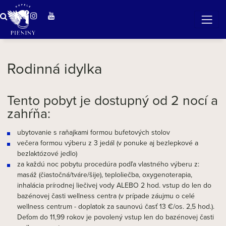
Zázračná voda v Pieninách
Rodinná idylka
Tento pobyt je dostupný od 2 nocí a
zahŕňa:
ubytovanie s raňajkami formou bufetových stolov
večera formou výberu z 3 jedál (v ponuke aj bezlepkové a
bezlaktózové jedlo)
za každú noc pobytu procedúra podľa vlastného výberu z:
masáž (čiastočná/tváre/šije), teploliečba, oxygenoterapia,
inhalácia prírodnej liečivej vody ALEBO 2 hod. vstup do len do
bazénovej časti wellness centra (v prípade záujmu o celé
wellness centrum - doplatok za saunovú časť 13 €/os. 2,5 hod.).
Deťom do 11,99 rokov je povolený vstup len do bazénovej časti