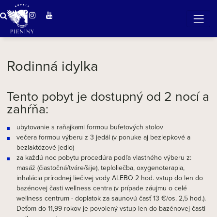
ZÁZRAČNÁ VODA
v očarujúcej prírode Pienin
Rodinná idylka
Tento pobyt je dostupný od 2 nocí a
zahŕňa:
ubytovanie s raňajkami formou bufetových stolov
večera formou výberu z 3 jedál (v ponuke aj bezlepkové a
bezlaktózové jedlo)
za každú noc pobytu procedúra podľa vlastného výberu z:
masáž (čiastočná/tváre/šije), teploliečba, oxygenoterapia,
inhalácia prírodnej liečivej vody ALEBO 2 hod. vstup do len do
bazénovej časti wellness centra (v prípade záujmu o celé
wellness centrum - doplatok za saunovú časť 13 €/os. 2,5 hod.).
Deťom do 11,99 rokov je povolený vstup len do bazénovej časti