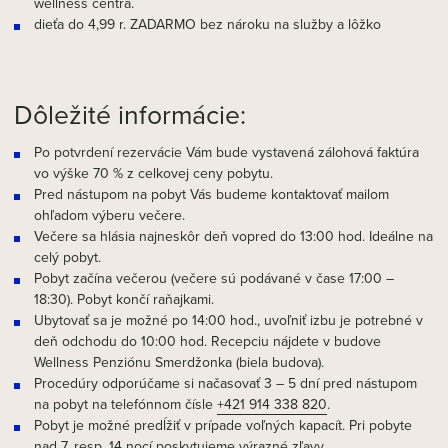
wellness centra.
dieťa do 4,99 r. ZADARMO bez nároku na služby a lôžko
Dôležité informácie:
Po potvrdení rezervácie Vám bude vystavená zálohová faktúra
vo výške 70 % z celkovej ceny pobytu.
Pred nástupom na pobyt Vás budeme kontaktovať mailom
ohľadom výberu večere.
Večere sa hlásia najneskôr deň vopred do 13:00 hod. Ideálne na
celý pobyt.
Pobyt začína večerou (večere sú podávané v čase 17:00 –
18:30). Pobyt končí raňajkami.
Ubytovať sa je možné po 14:00 hod., uvoľniť izbu je potrebné v
deň odchodu do 10:00 hod. Recepciu nájdete v budove
Wellness Penziónu Smerdžonka (biela budova).
Procedúry odporúčame si načasovať 3 – 5 dní pred nástupom
na pobyt na telefónnom čísle
+421 914 338 820
.
Pobyt je možné predĺžiť v prípade voľných kapacít. Pri pobyte
nad 7, resp. 14 nocí poskytujeme výrazné zľavy.