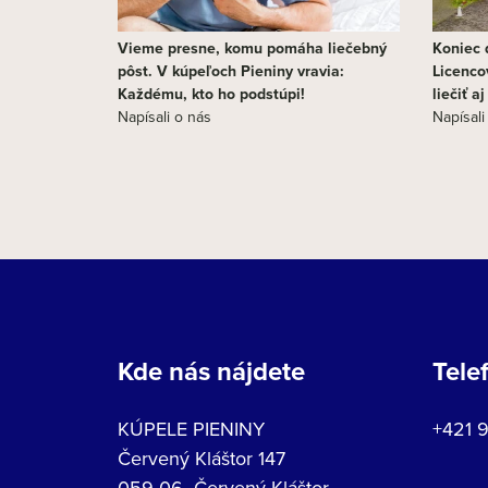
Vieme presne, komu pomáha liečebný
Koniec d
pôst. V kúpeľoch Pieniny vravia:
Licenco
Každému, kto ho podstúpi!
liečiť a
Napísali o nás
Napísali
Kde nás nájdete
Tele
KÚPELE PIENINY
+421 
Červený Kláštor 147
059 06 Červený Kláštor