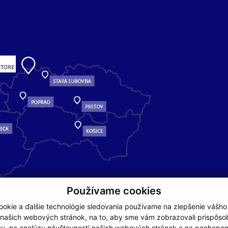
Používame cookies
okie a ďalšie technológie sledovania používame na zlepšenie vášho
 našich webových stránok, na to, aby sme vám zobrazovali prispôs
my, na analýzu návštevnosti našich webových stránok a na pochopeni