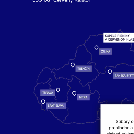
Súbory co
prehliadania
cielené rekla