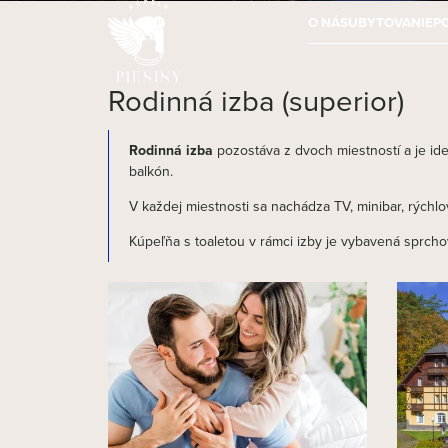
O NÁS
UBYTOVANIE
P
Rodinná izba (superior)
Rodinná izba
pozostáva z dvoch miestností a je ide
balkón.
V každej miestnosti sa nachádza TV, minibar, rýchlov
Kúpeľňa s toaletou v rámci izby je vybavená sprch