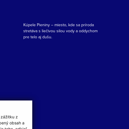
Kúpele Pieniny – miesto, kde sa príroda
stretáva s liečivou silou vody a oddychom
pre telo aj dušu.
 zážitku z
obený obsah a
e toho, odkiaľ