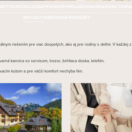
OBYTY
KÚPEĽNÁ LIEČBA
PROCEDÚRY
WELLNESS
GALÉRIA
VOĽNÝ ČAS
FA
AKTUALITY
DARČEKOVÉ POUKÁŽKY
álnym riešením pre viac dospelých, ako aj pre rodiny s deťmi. V každej z
arná kanvica so servisom, trezor, žehliaca doska, telefón.
ovacím kútom a pre väčší komfort nechýba fén.