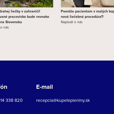
rahej liečby v zahraničí!
Pomôže pacientom v malých kú
vané pracovisko bude rovnako
nová liečebná procedúra?!
j na Slovensku
Napísali o nás
 o nás
fón
E-mail
914 338 820
recepcia@kupelepieniny.sk