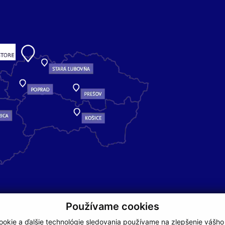
Používame cookies
okie a ďalšie technológie sledovania používame na zlepšenie vášho