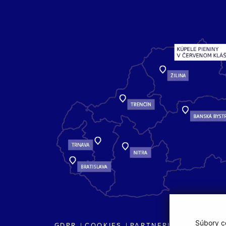
Súbory co
GDPR
COOKIES
PARTNERI