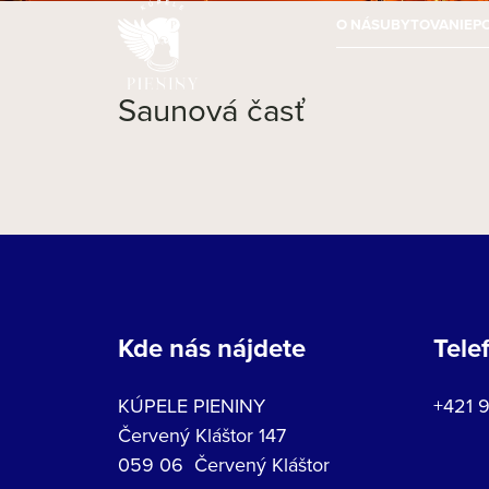
O NÁS
UBYTOVANIE
P
Saunová časť
Kde nás nájdete
Tele
KÚPELE PIENINY
+421 
Červený Kláštor 147
059 06 Červený Kláštor