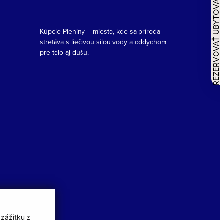
REZERVOVAŤ UBYTOVAN
Kúpele Pieniny – miesto, kde sa príroda
stretáva s liečivou silou vody a oddychom
pre telo aj dušu.
 zážitku z