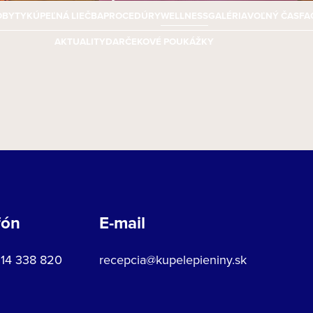
OBYTY
KÚPEĽNÁ LIEČBA
PROCEDÚRY
WELLNESS
GALÉRIA
VOĽNÝ ČAS
FA
AKTUALITY
DARČEKOVÉ POUKÁŽKY
fón
E-mail
914 338 820
recepcia@kupelepieniny.sk