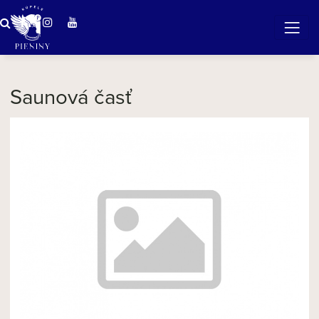
Zázračná voda v Pieninách
Saunová časť