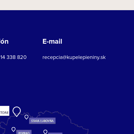
fón
E-mail
914 338 820
recepcia@kupelepieniny.sk