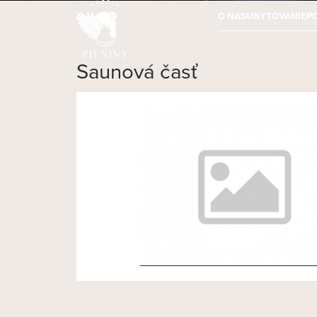
O NÁS
UBYTOVANIE
P
Saunová časť
NOVÝ ČLÁNOK 3