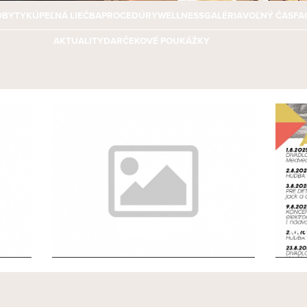
OBYTY
KÚPEĽNÁ LIEČBA
PROCEDÚRY
WELLNESS
GALÉRIA
VOĽNÝ ČAS
FA
AKTUALITY
DARČEKOVÉ POUKÁŽKY
NOVÝ ČLÁNOK 2
NO