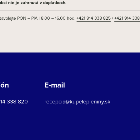
bci nie je zahrnutá v doplatkoch.
olajte PON – PIA | 8.00 – 16.00 hod.
+421 914 338 825
/
+421 914 338
fón
E-mail
914 338 820
recepcia@kupelepieniny.sk