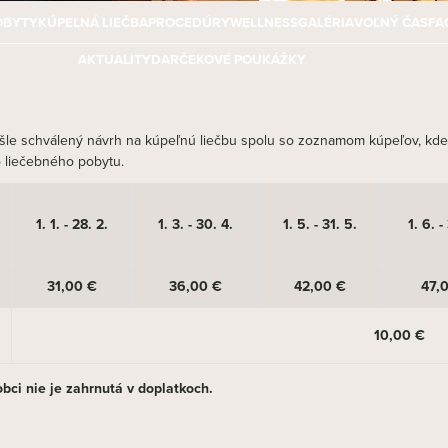
OBYTY
KÚPEĽNÁ LIEČBA
PROCEDÚRY
WELLNESS
GALÉRIA
VOĽNÝ ČAS
FA
AKTUALITY
DARČEKOVÉ POUKÁŽKY
šle schválený návrh na kúpeľnú liečbu spolu so zoznamom kúpeľov, kde 
o liečebného pobytu.
1. 1. - 28. 2.
1. 3. - 30. 4.
1. 5. - 31. 5.
1. 6. -
31,00 €
36,00 €
42,00 €
47,
10,00 €
bci nie je zahrnutá v doplatkoch.