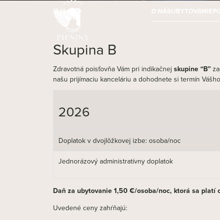
O NÁS
UBYTOVANIE
P
Skupina B
Zdravotná poisťovňa Vám pri indikačnej
skupine “B”
za
našu prijímaciu kanceláriu a dohodnete si termín Vášh
2026
Doplatok v dvojlôžkovej izbe: osoba/noc
Jednorázový administratívny doplatok
Daň za ubytovanie 1,50 €/osoba/noc, ktorá sa platí o
Uvedené ceny zahŕňajú: