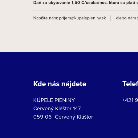
Daň za ubytovanie 1,50 €/osoba/noc, ktorá sa platí o
Napíšte nám:
prijem@kupelepieniny.sk
│ alebo nám zav
Kde nás nájdete
Tele
KÚPELE PIENINY
+421 
Červený Kláštor 147
059 06 Červený Kláštor