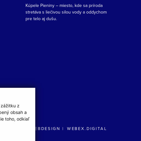
Kúpele Pieniny – miesto, kde sa príroda
stretáva s liečivou silou vody a oddychom
pre telo aj dušu.
 zážitku z
obený obsah a
e toho, odkiaľ
WEBDESIGN
WEBEX.DIGITAL