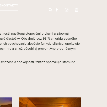
Q
KONTAKTY
iestnosti, nasýtená stopovými prvkami a záporná
ú malé čiastočky. Obsahujú cez 98 % chloridu sodného
le ich vdychovanie zlepšuje funkciu sliznice, upokojuje
och hrdla a tiež pôsobí aj preventívne pred rôznymi
sviežosti a spokojnosti, taktiež spomaľuje starnutie