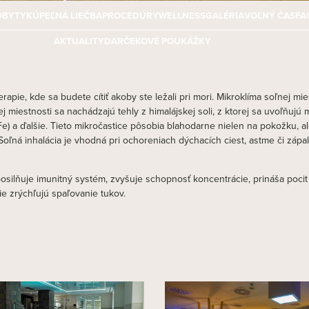
OBYTY
KÚPEĽNÁ LIEČBA
PROCEDÚRY
WELLNESS
GALÉRIA
VOĽNÝ ČAS
FA
AKTUALITY
DARČEKOVÉ POUKÁŽKY
apie, kde sa budete cítiť akoby ste ležali pri mori. Mikroklíma soľnej m
j miestnosti sa nachádzajú tehly z himalájskej soli, z ktorej sa uvoľňuj
 (Fe) a ďalšie. Tieto mikročastice pôsobia blahodarne nielen na pokožku, a
oľná inhalácia je vhodná pri ochoreniach dýchacích ciest, astme či zápal
osilňuje imunitný systém, zvyšuje schopnosť koncentrácie, prináša pocit 
e zrýchľujú spaľovanie tukov.