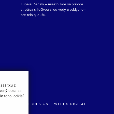
Kúpele Pieniny – miesto, kde sa príroda
stretáva s liečivou silou vody a oddychom
pre telo aj dušu.
 zážitku z
obený obsah a
e toho, odkiaľ
WEBDESIGN
WEBEX.DIGITAL