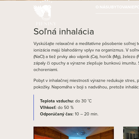
O NÁS
UBYTOVANIE
P
Soľná inhalácia
Vyskúšajte relaxačné a meditatívne pôsobenie soľnej ter
ionizácia majú blahodárny vplyv na organizmus. V soľne
(NaCl) a tiež prvky ako vápnik (Ca), horčík (Mg), železo
zápaly či opuchy a výrazne zlepšuje bunkovú imunitu. S
ochoreniami.
Pobyt v inhalačnej miestnosti výrazne redukuje stres, p
pokožky. Napomáha v boji s nadváhou, pretože inhaláci
Teplota vzduchu:
do 30 ˚C
Vlhkosť:
do 50 %
Odporúčaný čas:
10 – 20 min.