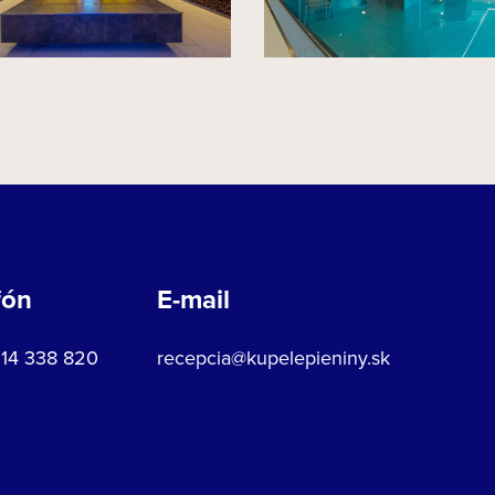
fón
E-mail
914 338 820
recepcia@kupelepieniny.sk