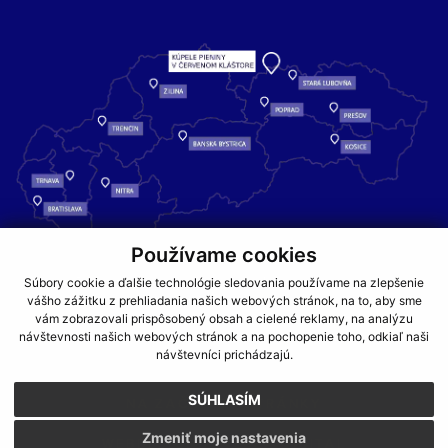
Používame cookies
Kúpele Pieniny – miesto, kde sa príroda stretáva s liečivou silou
Súbory cookie a ďalšie technológie sledovania používame na zlepšenie
vody a oddychom pre telo aj dušu.
vášho zážitku z prehliadania našich webových stránok, na to, aby sme
vám zobrazovali prispôsobený obsah a cielené reklamy, na analýzu
návštevnosti našich webových stránok a na pochopenie toho, odkiaľ naši
GDPR
COOKIES
PARTNERI
JEDÁLNY LÍSTOK
návštevníci prichádzajú.
CENNÍKY
SÚHLASÍM
NA ZAČIATOK STRÁNKY
Zmeniť moje nastavenia
WEBDESIGN
WEBEX.DIGITAL