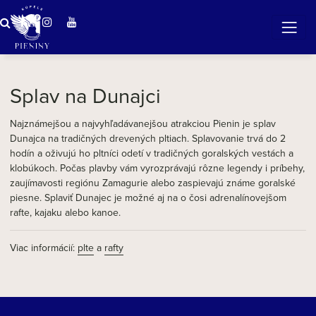
ZÁZRAČNÁ VODA
v očarujúcej prírode Pienin
Splav na Dunajci
Najznámejšou a najvyhľadávanejšou atrakciou Pienin je splav
Dunajca na tradičných drevených pltiach. Splavovanie trvá do 2
hodín a oživujú ho pltníci odetí v tradičných goralských vestách a
klobúkoch. Počas plavby vám vyrozprávajú rôzne legendy i príbehy,
zaujímavosti regiónu Zamagurie alebo zaspievajú známe goralské
piesne. Splaviť Dunajec je možné aj na o čosi adrenalínovejšom
rafte, kajaku alebo kanoe.
Viac informácií:
plte
a
rafty