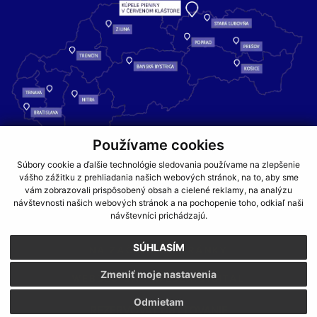
Používame cookies
Kúpele Pieniny – miesto, kde sa príroda stretáva s liečivou silou
Súbory cookie a ďalšie technológie sledovania používame na zlepšenie
vody a oddychom pre telo aj dušu.
vášho zážitku z prehliadania našich webových stránok, na to, aby sme
vám zobrazovali prispôsobený obsah a cielené reklamy, na analýzu
návštevnosti našich webových stránok a na pochopenie toho, odkiaľ naši
GDPR
COOKIES
PARTNERI
JEDÁLNY LÍSTOK
návštevníci prichádzajú.
CENNÍKY
SÚHLASÍM
NA ZAČIATOK STRÁNKY
Zmeniť moje nastavenia
WEBDESIGN
WEBEX.DIGITAL
Odmietam
REZERVOVAŤ UBYTOVANIE