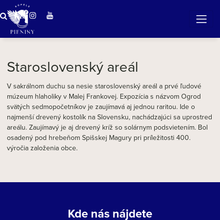
Zázračná voda v Pieninách
Staroslovenský areál
V sakrálnom duchu sa nesie staroslovenský areál a prvé ľudové
múzeum hlaholiky v Malej Frankovej. Expozícia s názvom Ogrod
svätých sedmopočetníkov je zaujímavá aj jednou raritou. Ide o
najmenší drevený kostolík na Slovensku, nachádzajúci sa uprostred
areálu. Zaujímavý je aj drevený kríž so solárnym podsvietením. Bol
osadený pod hrebeňom Spišskej Magury pri príležitosti 400.
výročia založenia obce.
Kde nás nájdete