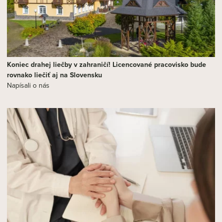
Koniec drahej liečby v zahraničí! Licencované pracovisko bude
rovnako liečiť aj na Slovensku
Napísali o nás