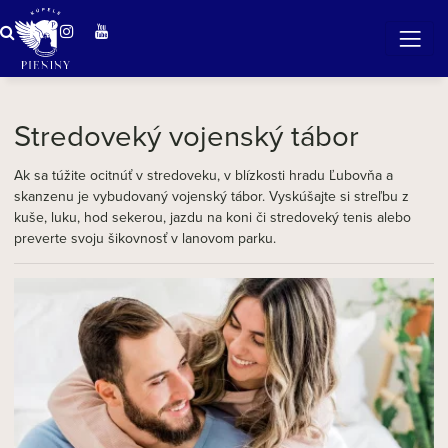
Zázračná voda v Pieninách
Stredoveký vojenský tábor
Ak sa túžite ocitnúť v stredoveku, v blízkosti hradu Ľubovňa a
skanzenu je vybudovaný vojenský tábor. Vyskúšajte si streľbu z
kuše, luku, hod sekerou, jazdu na koni či stredoveký tenis alebo
preverte svoju šikovnosť v lanovom parku.