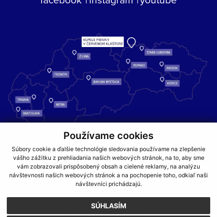
Používame cookies
Kúpele Pieniny – miesto, kde sa príroda stretáva s liečivou silou
Súbory cookie a ďalšie technológie sledovania používame na zlepšenie
vody a oddychom pre telo aj dušu.
vášho zážitku z prehliadania našich webových stránok, na to, aby sme
vám zobrazovali prispôsobený obsah a cielené reklamy, na analýzu
návštevnosti našich webových stránok a na pochopenie toho, odkiaľ naši
GDPR
COOKIES
PARTNERI
JEDÁLNY LÍSTOK
návštevníci prichádzajú.
CENNÍKY
SÚHLASÍM
NA ZAČIATOK STRÁNKY