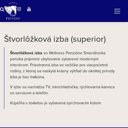
ZÁZRAČNÁ VODA
v očarujúcej prírode Pienin
Štvorlôžková izba (superior)
Štvorlôžková izba
vo Wellness Penzióne Smerdžonka
ponúka príjemné ubytovanie vybavené moderným
interiérom. Priestranná izba vo vežičke pre viacpočetné
rodiny, z ktorej sa naskytá krásny výhľad do okolitej prírody.
Izba je bez balkóna.
V izbe sa nachádza TV, minichladnička, rýchlovarná kanvica
so servisom a telefón.
Kúpeľňa s toaletou je vybavená sprchovacím kútom.