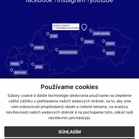
Používame cookies
Kúpele Pieniny – miesto, kde sa príroda stretáva s liečivou silou
Súbory cookie a ďalšie technológie sledovania používame na zlepšenie
vody a oddychom pre telo aj dušu.
vášho zážitku z prehliadania našich webových stránok, na to, aby sme
vám zobrazovali prispôsobený obsah a cielené reklamy, na analýzu
návštevnosti našich webových stránok a na pochopenie toho, odkiaľ naši
GDPR
COOKIES
PARTNERI
JEDÁLNY LÍSTOK
návštevníci prichádzajú.
CENNÍKY
SÚHLASÍM
NA ZAČIATOK STRÁNKY