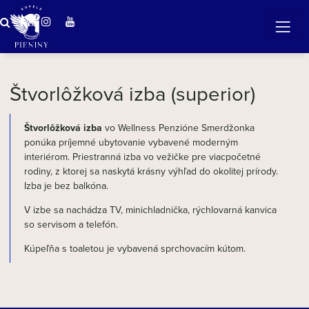
ZÁZRAČNÁ VODA
v očarujúcej prírode Pienin
Štvorlôžková izba (superior)
Štvorlôžková izba
vo Wellness Penzióne Smerdžonka
ponúka príjemné ubytovanie vybavené moderným
interiérom. Priestranná izba vo vežičke pre viacpočetné
rodiny, z ktorej sa naskytá krásny výhľad do okolitej prírody.
Izba je bez balkóna.
V izbe sa nachádza TV, minichladnička, rýchlovarná kanvica
so servisom a telefón.
Kúpeľňa s toaletou je vybavená sprchovacím kútom.