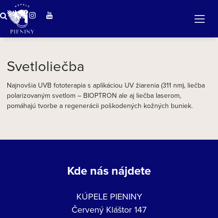
ZÁZRAČNÁ VODA
v očarujúcej prírode Pienin
Svetloliečba
Najnovšia UVB fototerapia s aplikáciou UV žiarenia (311 nm), liečba
polarizovaným svetlom – BIOPTRON ale aj liečba laserom,
pomáhajú tvorbe a regenerácii poškodených kožných buniek.
Kde nás nájdete
KÚPELE PIENINY
Červený Kláštor 147