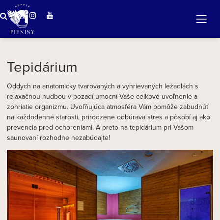
Zázračná voda v Pieninách
Tepidárium
Oddych na anatomicky tvarovaných a vyhrievaných ležadlách s
relaxačnou hudbou v pozadí umocní Vaše celkové uvoľnenie a
zohriatie organizmu. Uvoľňujúca atmosféra Vám pomôže zabudnúť
na každodenné starosti, prirodzene odbúrava stres a pôsobí aj ako
prevencia pred ochoreniami. A preto na tepidárium pri Vašom
saunovaní rozhodne nezabúdajte!