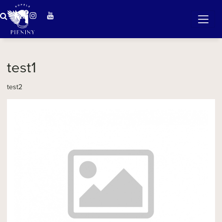
Zázračná voda v Pieninách
test1
test2