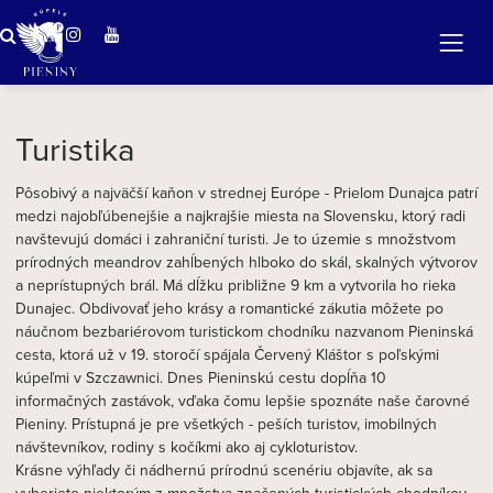
ZÁZRAČNÁ VODA
v očarujúcej prírode Pienin
Turistika
Pôsobivý a najväčší kaňon v strednej Európe - Prielom Dunajca patrí
medzi najobľúbenejšie a najkrajšie miesta na Slovensku, ktorý radi
navštevujú domáci i zahraniční turisti. Je to územie s množstvom
prírodných meandrov zahĺbených hlboko do skál, skalných výtvorov
a neprístupných brál. Má dĺžku približne 9 km a vytvorila ho rieka
Dunajec. Obdivovať jeho krásy a romantické zákutia môžete po
náučnom bezbariérovom turistickom chodníku nazvanom Pieninská
cesta, ktorá už v 19. storočí spájala Červený Kláštor s poľskými
kúpeľmi v Szczawnici. Dnes Pieninskú cestu dopĺňa 10
informačných zastávok, vďaka čomu lepšie spoznáte naše čarovné
Pieniny. Prístupná je pre všetkých - peších turistov, imobilných
návštevníkov, rodiny s kočíkmi ako aj cykloturistov.
Krásne výhľady či nádhernú prírodnú scenériu objavíte, ak sa