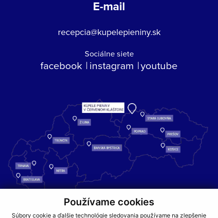
E-mail
recepcia@kupelepieniny.sk
Sociálne siete
facebook
instagram
youtube
Používame cookies
Kúpele Pieniny – miesto, kde sa príroda stretáva s liečivou silou
Súbory cookie a ďalšie technológie sledovania používame na zlepšenie