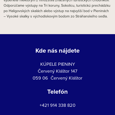
vyberiete niektorým z množstva značených turistických chodníkov.
Odporúčame výstupy na Tri koruny, Sokolicu, turistickú prechádzku
po Haligovských skalách alebo výstup na najvyšší bod v Pieninách
– Vysoké skalky s východiskovým bodom zo Stráňanského sedla.
Kde nás nájdete
KÚPELE PIENINY
Červený Kláštor 147
059 06 Červený Kláštor
Telefón
+421 914 338 820