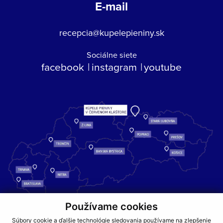
E-mail
recepcia@kupelepieniny.sk
Sociálne siete
facebook
instagram
youtube
Používame cookies
Kúpele Pieniny – miesto, kde sa príroda stretáva s liečivou silou
Súbory cookie a ďalšie technológie sledovania používame na zlepšenie