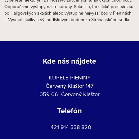
vyberiete niektorým z množstva značených turistických chodníkov.
Odporúčame výstupy na Tri koruny, Sokolicu, turistickú prechádzku
po Haligovských skalách alebo výstup na najvyšší bod v Pieninách
– Vysoké skalky s východiskovým bodom zo Stráňanského sedla.
Kde nás nájdete
KÚPELE PIENINY
Červený Kláštor 147
059 06 Červený Kláštor
Telefón
+421 914 338 820