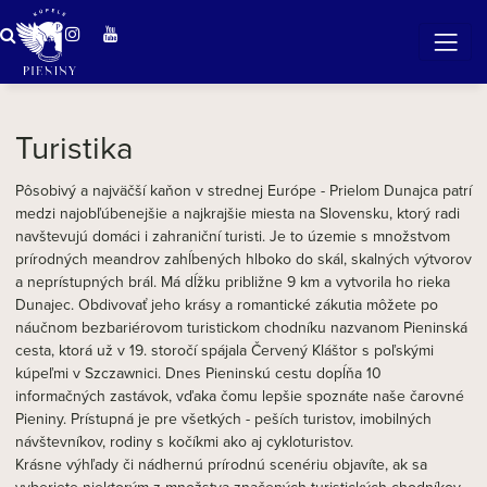
ZÁZRAČNÁ VODA
v očarujúcej prírode Pienin
Turistika
Pôsobivý a najväčší kaňon v strednej Európe - Prielom Dunajca patrí
medzi najobľúbenejšie a najkrajšie miesta na Slovensku, ktorý radi
navštevujú domáci i zahraniční turisti. Je to územie s množstvom
prírodných meandrov zahĺbených hlboko do skál, skalných výtvorov
a neprístupných brál. Má dĺžku približne 9 km a vytvorila ho rieka
Dunajec. Obdivovať jeho krásy a romantické zákutia môžete po
náučnom bezbariérovom turistickom chodníku nazvanom Pieninská
cesta, ktorá už v 19. storočí spájala Červený Kláštor s poľskými
kúpeľmi v Szczawnici. Dnes Pieninskú cestu dopĺňa 10
informačných zastávok, vďaka čomu lepšie spoznáte naše čarovné
Pieniny. Prístupná je pre všetkých - peších turistov, imobilných
návštevníkov, rodiny s kočíkmi ako aj cykloturistov.
Krásne výhľady či nádhernú prírodnú scenériu objavíte, ak sa