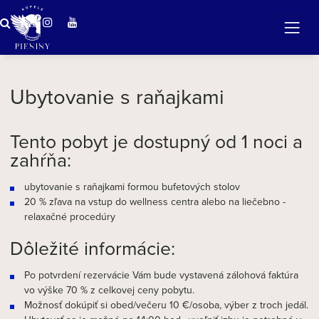
ZÁZRAČNÁ VODA
v očarujúcej prírode Pienin
Ubytovanie s raňajkami
Tento pobyt je dostupný od 1 noci a
zahŕňa:
ubytovanie s raňajkami formou bufetových stolov
20 % zľava na vstup do wellness centra alebo na liečebno -
relaxačné procedúry
Dôležité informácie:
Po potvrdení rezervácie Vám bude vystavená zálohová faktúra
vo výške 70 % z celkovej ceny pobytu.
Možnosť dokúpiť si obed/večeru 10 €/osoba, výber z troch jedál.