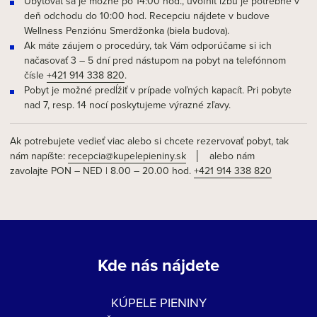
Ubytovať sa je možné po 14:00 hod., uvoľniť izbu je potrebné v
deň odchodu do 10:00 hod. Recepciu nájdete v budove
Wellness Penziónu Smerdžonka (biela budova).
Ak máte záujem o procedúry, tak Vám odporúčame si ich
načasovať 3 – 5 dní pred nástupom na pobyt na telefónnom
čísle
+421 914 338 820
.
Pobyt je možné predĺžiť v prípade voľných kapacít. Pri pobyte
nad 7, resp. 14 nocí poskytujeme výrazné zľavy.
Ak potrebujete vedieť viac alebo si chcete rezervovať pobyt, tak
nám napíšte:
recepcia@kupelepieniny.sk
│ alebo nám
zavolajte PON – NED | 8.00 – 20.00 hod.
+421 914 338 820
Kde nás nájdete
KÚPELE PIENINY