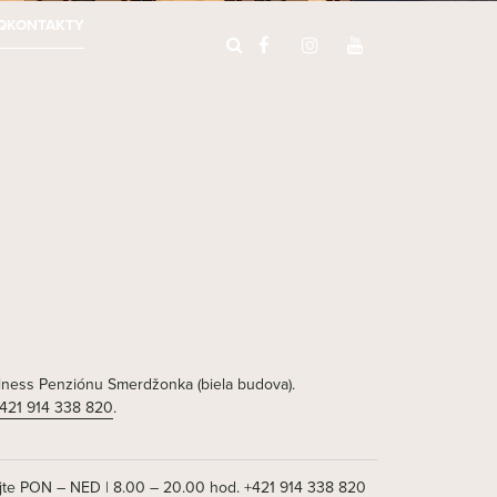
Q
KONTAKTY
lness Penziónu Smerdžonka (biela budova).
421 914 338 820
.
te PON – NED | 8.00 – 20.00 hod.
+421 914 338 820