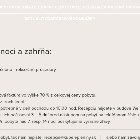
OBYTY
KÚPEĽNÁ LIEČBA
PROCEDÚRY
WELLNESS
GALÉRIA
VOĽNÝ ČAS
FA
AKTUALITY
DARČEKOVÉ POUKÁŽKY
noci a zahŕňa:
ečebno - relaxačné procedúry
vá faktúra vo výške 70 % z celkovej ceny pobytu.
 troch jedál.
je potrebné v deň odchodu do 10:00 hod. Recepciu nájdete v budove Wel
i ich načasovať 3 – 5 dní pred nástupom na pobyt na telefónnom čísle
+
Pri pobyte nad 7, resp. 14 nocí poskytujeme výrazné zľavy.
pobyt, tak nám napíšte:
recepcia@kupelepieniny.sk
│ alebo nám zavolaj