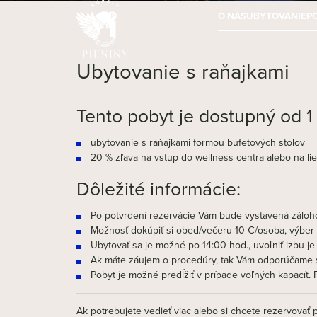
O NÁS
UBYTOVANIE
P
Ubytovanie s raňajkami
Tento pobyt je dostupný od 1 
ubytovanie s raňajkami formou bufetových stolov
20 % zľava na vstup do wellness centra alebo na li
Dôležité informácie:
Po potvrdení rezervácie Vám bude vystavená záloho
Možnosť dokúpiť si obed/večeru 10 €/osoba, výber z
Ubytovať sa je možné po 14:00 hod., uvoľniť izbu 
Ak máte záujem o procedúry, tak Vám odporúčame s
Pobyt je možné predĺžiť v prípade voľných kapacít. 
Ak potrebujete vedieť viac alebo si chcete rezervovať 