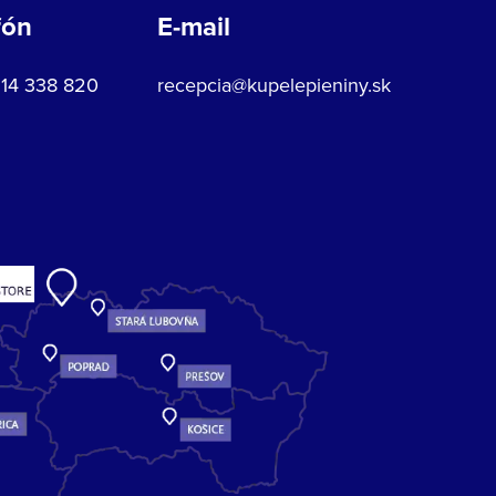
fón
E-mail
914 338 820
recepcia@kupelepieniny.sk