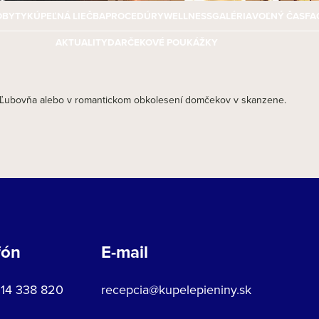
OBYTY
KÚPEĽNÁ LIEČBA
PROCEDÚRY
WELLNESS
GALÉRIA
VOĽNÝ ČAS
FA
AKTUALITY
DARČEKOVÉ POUKÁŽKY
 Ľubovňa alebo v romantickom obkolesení domčekov v skanzene.
fón
E-mail
914 338 820
recepcia@kupelepieniny.sk