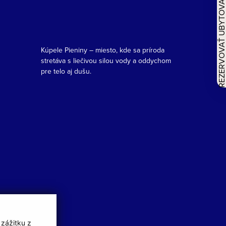
REZERVOVAŤ UBYTOVAN
Kúpele Pieniny – miesto, kde sa príroda
stretáva s liečivou silou vody a oddychom
pre telo aj dušu.
 zážitku z