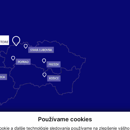
Používame cookies
okie a ďalšie technológie sledovania používame na zlepšenie vášho