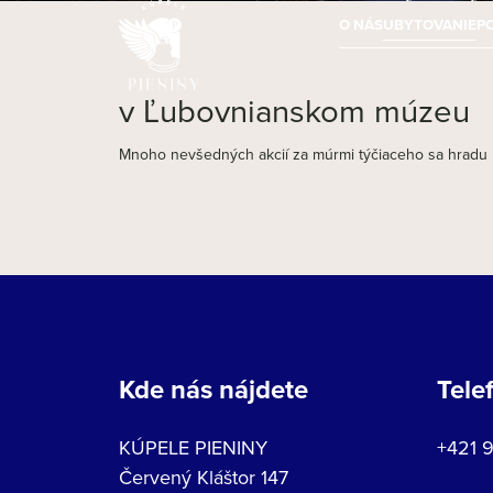
O NÁS
UBYTOVANIE
P
v Ľubovnianskom múzeu
Mnoho nevšedných akcií za múrmi týčiaceho sa hradu
Kde nás nájdete
Tele
KÚPELE PIENINY
+421 
Červený Kláštor 147