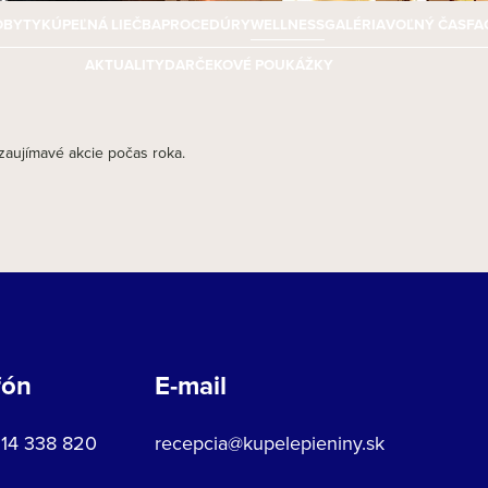
OBYTY
KÚPEĽNÁ LIEČBA
PROCEDÚRY
WELLNESS
GALÉRIA
VOĽNÝ ČAS
FA
AKTUALITY
DARČEKOVÉ POUKÁŽKY
e zaujímavé akcie počas roka.
fón
E-mail
914 338 820
recepcia@kupelepieniny.sk