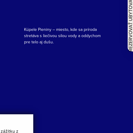
REZERVOVAŤ UBYTOVAN
Kúpele Pieniny – miesto, kde sa príroda
stretáva s liečivou silou vody a oddychom
pre telo aj dušu.
 zážitku z