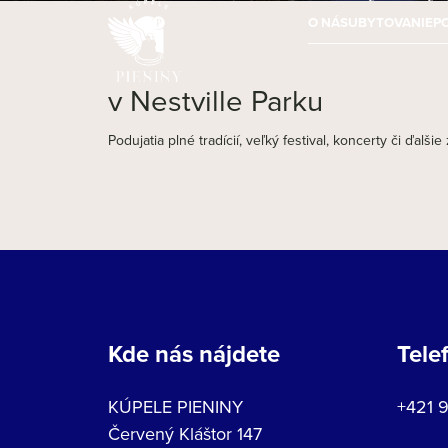
O NÁS
UBYTOVANIE
P
v Nestville Parku
Podujatia plné tradícií, veľký festival, koncerty či ďalši
Kde nás nájdete
Tele
KÚPELE PIENINY
+421 
Červený Kláštor 147