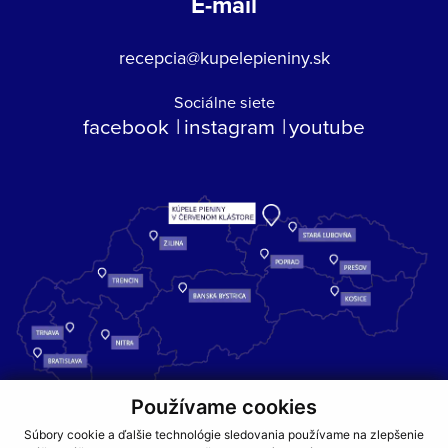
E-mail
recepcia@kupelepieniny.sk
Sociálne siete
facebook
instagram
youtube
Používame cookies
Kúpele Pieniny – miesto, kde sa príroda stretáva s liečivou silou
Súbory cookie a ďalšie technológie sledovania používame na zlepšenie