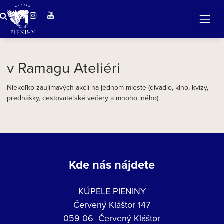
ZÁZRAČNÁ VODA
v očarujúcej prírode Pienin
v Ramagu Ateliéri
Niekoľko zaujímavých akcií na jednom mieste (divadlo, kino, kvízy,
prednášky, cestovateľské večery a mnoho iného).
Kde nás nájdete
KÚPELE PIENINY
Červený Kláštor 147
059 06 Červený Kláštor